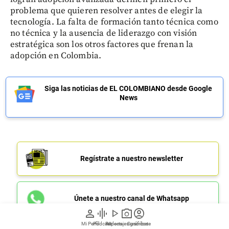
problema que quieren resolver antes de elegir la
tecnología. La falta de formación tanto técnica como
no técnica y la ausencia de liderazgo con visión
estratégica son los otros factores que frenan la
adopción en Colombia.
Siga las noticias de EL COLOMBIANO desde Google
News
Regístrate a nuestro newsletter
Únete a nuestro canal de Whatsapp
person
graphic_eq
play_arrow
photo_camera
account_circle
Mi Perfil
Pódcast
Reportajes gráficos
Videos
Suscríbete