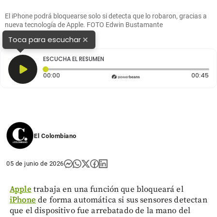
El iPhone podrá bloquearse solo si detecta que lo robaron, gracias a
nueva tecnología de Apple. FOTO Edwin Bustamante
×
Toca para escuchar
ESCUCHA EL RESUMEN
Tiempo transcurrido: 0 segundos
Du
00:00
00:45
El Colombiano
05 de junio de 2026
Apple
trabaja en una función que bloqueará el
iPhone
de forma automática si sus sensores detectan
que el dispositivo fue arrebatado de la mano del