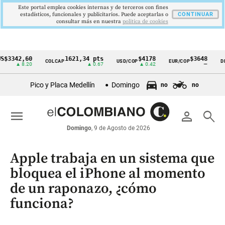
Este portal emplea cookies internas y de terceros con fines
estadísticos, funcionales y publicitarios. Puede aceptarlas o
CONTINUAR
consultar más en nuestra
politica de cookies
42,60
1621,34 pts
$4178
$3648
COLCAP
USD/COP
EUR/COP
DESEMP
Cintillo
▲ 8.20
▲ 0.67
▲ 0.42
—
de
Pico y Placa Medellín
Domingo
no
no
indicadores
económicos
menu
person
search
Colombia
Domingo
, 9 de Agosto de 2026
Apple trabaja en un sistema que
bloquea el iPhone al momento
de un raponazo, ¿cómo
funciona?