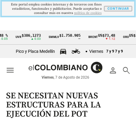
Este portal emplea cookies internas y de terceros con fines
estadísticos, funcionales y publicitarios. Puede aceptarlas o
CONTINUAR
consultar más en nuestra
politica de cookies
8 %
$386,1273
$1.750.905
US$73,48
US$3
UVR
SMMLV
BRENT
ORO
Cintillo
.05
▲ 0.03
—
▼ 1.12
de
Pico y Placa Medellín
Viernes
7 y 9
7 y 9
indicadores
económicos
menu
person
search
Colombia
Viernes
, 7 de Agosto de 2026
SE NECESITAN NUEVAS
ESTRUCTURAS PARA LA
EJECUCIÓN DEL POT