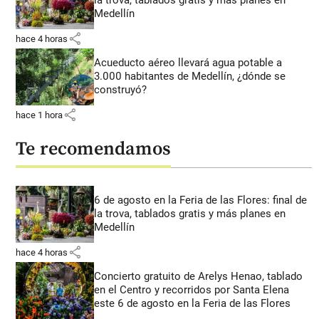
la trova, tablados gratis y más planes en
Medellín
share
hace 4 horas
Acueducto aéreo llevará agua potable a
3.000 habitantes de Medellín, ¿dónde se
construyó?
share
hace 1 hora
Te recomendamos
6 de agosto en la Feria de las Flores: final de
la trova, tablados gratis y más planes en
Medellín
share
hace 4 horas
Concierto gratuito de Arelys Henao, tablado
en el Centro y recorridos por Santa Elena
este 6 de agosto en la Feria de las Flores