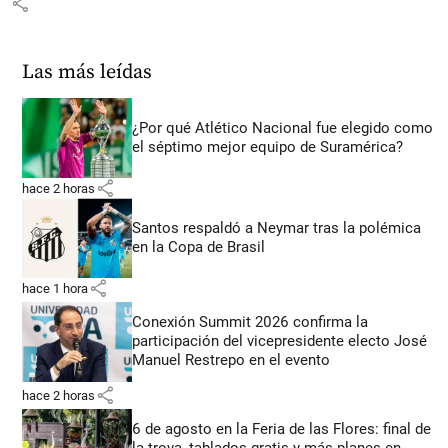
share
Las más leídas
¿Por qué Atlético Nacional fue elegido como
el séptimo mejor equipo de Suramérica?
share
hace 2 horas
Santos respaldó a Neymar tras la polémica
en la Copa de Brasil
share
hace 1 hora
Conexión Summit 2026 confirma la
participación del vicepresidente electo José
Manuel Restrepo en el evento
share
hace 2 horas
6 de agosto en la Feria de las Flores: final de