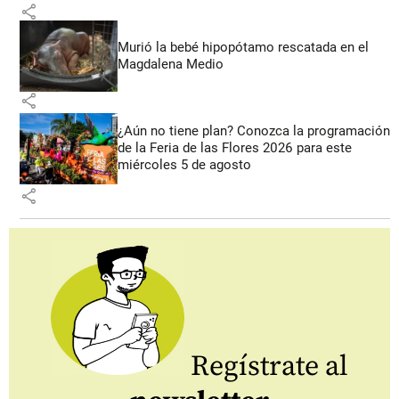
share
Murió la bebé hipopótamo rescatada en el
Magdalena Medio
share
¿Aún no tiene plan? Conozca la programación
de la Feria de las Flores 2026 para este
miércoles 5 de agosto
share
Regístrate al