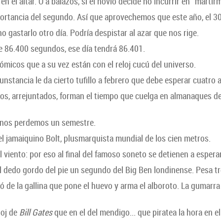
 el altar. O a balazos, si el novio decide no incurrir en “martir
ortancia del segundo. Así que aprovechemos que este año, el 30
gastarlo otro día. Podría despistar al azar que nos rige.
e 86.400 segundos, ese día tendrá 86.401.
ómicos que a su vez están con el reloj cucú del universo.
nstancia le da cierto tufillo a febrero que debe esperar cuatro 
s, arrejuntados, forman el tiempo que cuelga en almanaques de
 nos perdemos un semestre.
l jamaiquino Bolt, plusmarquista mundial de los cien metros.
viento: por eso al final del famoso soneto se detienen a esperar
el dedo gordo del pie un segundo del Big Ben londinense. Pesa t
de la gallina que pone el huevo y arma el alboroto. La gumarra e
loj de
Bill Gates
que en el del mendigo... que piratea la hora en el