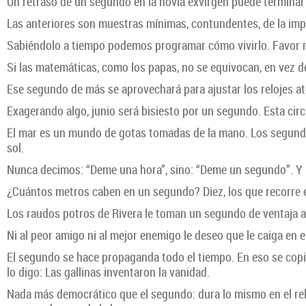
Un retraso de un segundo en la novia exvirgen puede terminar en
Las anteriores son muestras mínimas, contundentes, de la imp
Sabiéndolo a tiempo podemos programar cómo vivirlo. Favor no 
Si las matemáticas, como los papas, no se equivocan, en vez d
Ese segundo de más se aprovechará para ajustar los relojes at
Exagerando algo, junio será bisiesto por un segundo. Esta circu
El mar es un mundo de gotas tomadas de la mano. Los segundo
sol.
Nunca decimos: “Deme una hora”, sino: “Deme un segundo”. Y
¿Cuántos metros caben en un segundo? Diez, los que recorre e
Los raudos potros de Rivera le toman un segundo de ventaja al 
Ni al peor amigo ni al mejor enemigo le deseo que le caiga en 
El segundo se hace propaganda todo el tiempo. En eso se copió 
lo digo: Las gallinas inventaron la vanidad.
Nada más democrático que el segundo: dura lo mismo en el re