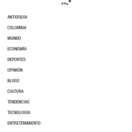
ANTIOQUIA
COLOMBIA
Desafíos del MinEducación del nuevo gobier
MUNDO
ECONOMÍA
DEPORTES
OPINIÓN
Telepatía: el asistente de IA que ayuda a los
médicos a tomar mejores decisiones
BLOGS
CULTURA
TENDENCIAS
TECNOLOGÍA
ENTRETENIMIENTO