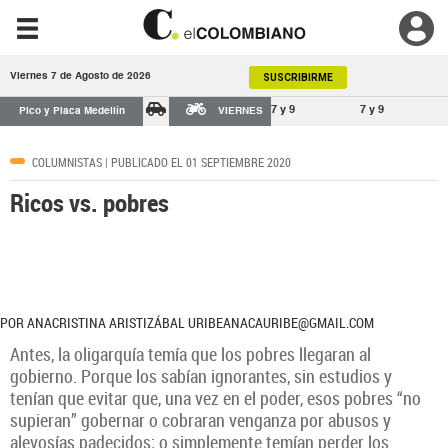
Viernes 7 de Agosto de 2026
SUSCRIBIRME
7 y 9
7 y 9
Pico y Placa Medellín
VIERNES
COLUMNISTAS
| PUBLICADO EL 01 SEPTIEMBRE 2020
Ricos vs. pobres
POR ANACRISTINA ARISTIZÁBAL URIBEANACAURIBE@GMAIL.COM
Antes, la oligarquía temía que los pobres llegaran al
gobierno. Porque los sabían ignorantes, sin estudios y
tenían que evitar que, una vez en el poder, esos pobres “no
supieran” gobernar o cobraran venganza por abusos y
alevosías padecidos; o simplemente temían perder los