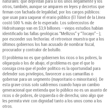
naturales: que depredan para sí los unos ilegalmente y los
otros, también, aunque se amparen en leyes y decretos que
firman con fachada de legalidad; por los cargos públicos:
que usan para saquear el erario público (El Túnel de la Línea
costó 500 % más de lo esperado. Los sobrecostos de
Hidroituango van en $3,9 billones —viejos estudios habían
identificado las fallas geológicas “Mellizos” y “Tocayo”—);
por esconder sus fechorías: el retrovisor muestra que a los
últimos gobiernos los han acusado de nombrar fiscal,
procurador y contralor de bolsillo.
El problema no es que gobiernen los ricos o los pobres, la
oligarquía o los de abajo; el problema es que el que lo
consiga crea que el poder político es la oportunidad para
defender sus privilegios, favorecer a sus camarillas o
gobernar para un segmento (mayoritario o minoritario). De
esta grave crisis solo saldremos cuando haya un cambio
generacional que entienda que lo público no es un asunto de
ricos o de pobres, de izquierda o de derecha; sino algo que
les permita vivir con dignidad tanto a los unos como a los
otros.