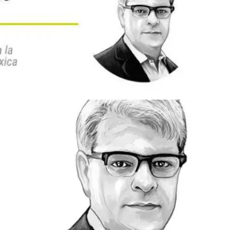
El gobierno más corrupto: el legado de Gusta
Petro
Competencia epidémica
Desafíos del MinEducación del nuevo gobier