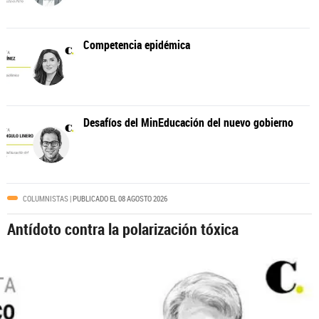
COLUMNISTAS
| PUBLICADO EL 08 AGOSTO 2026
Antídoto contra la polarización tóxica