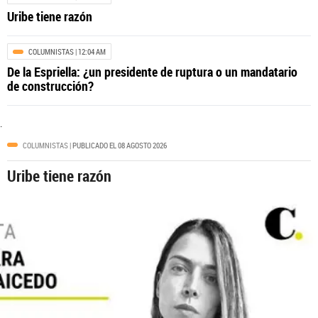
Uribe tiene razón
COLUMNISTAS
| 12:04 AM
De la Espriella: ¿un presidente de ruptura o un mandatario
ANTIOQUIA
| 12:00 AM
de construcción?
Las dos vías que sacarán al Oriente
antioqueño a las autopistas 4G
.
COLUMNISTAS
| PUBLICADO EL 08 AGOSTO 2026
Uribe tiene razón