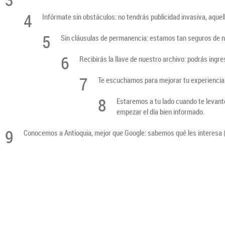
4
Infórmate sin obstáculos: no tendrás publicidad invasiva, aque
5
Sin cláusulas de permanencia: estamos tan seguros de n
6
Recibirás la llave de nuestro archivo: podrás ingre
7
Te escuchamos para mejorar tu experiencia:
8
Estaremos a tu lado cuando te levante
empezar el día bien informado.
9
Conocemos a Antioquia, mejor que Google: sabemos qué les interesa (y 