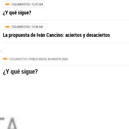
COLUMNISTAS
| 12:07 AM
¿Y qué sigue?
COLUMNISTAS
| 12:06 AM
COLOMBIA
| 01:01 PM
La propuesta de Iván Cancino: aciertos y desaciertos
$100 millones por mil votos: así fue la pro
.
COLUMNISTAS
| PUBLICADO EL 04 AGOSTO 2026
¿Y qué sigue?