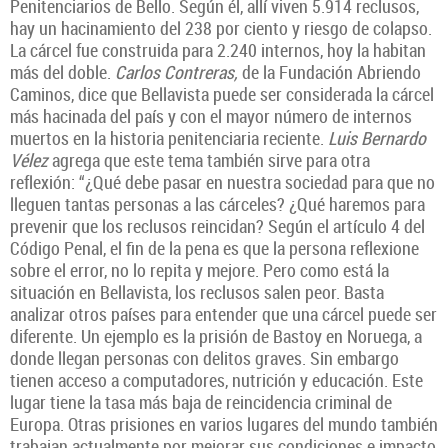
Penitenciarios de Bello. Según él, allí viven 5.914 reclusos,
hay un hacinamiento del 238 por ciento y riesgo de colapso.
La cárcel fue construida para 2.240 internos, hoy la habitan
más del doble.
Carlos Contreras,
de la Fundación Abriendo
Caminos, dice que Bellavista puede ser considerada la cárcel
más hacinada del país y con el mayor número de internos
muertos en la historia penitenciaria reciente.
Luis Bernardo
Vélez
agrega que este tema también sirve para otra
reflexión: “¿Qué debe pasar en nuestra sociedad para que no
lleguen tantas personas a las cárceles? ¿Qué haremos para
prevenir que los reclusos reincidan? Según el artículo 4 del
Código Penal, el fin de la pena es que la persona reflexione
sobre el error, no lo repita y mejore. Pero como está la
situación en Bellavista, los reclusos salen peor. Basta
analizar otros países para entender que una cárcel puede ser
diferente. Un ejemplo es la prisión de Bastoy en Noruega, a
donde llegan personas con delitos graves. Sin embargo
tienen acceso a computadores, nutrición y educación. Este
lugar tiene la tasa más baja de reincidencia criminal de
Europa. Otras prisiones en varios lugares del mundo también
trabajan actualmente por mejorar sus condiciones e impacto