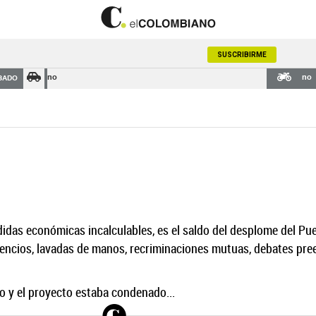
SUSCRIBIRME
no
no
BADO
das económicas incalculables, es el saldo del desplome del Puent
lencios, lavadas de manos, recriminaciones mutuas, debates pree
o y el proyecto estaba condenado...