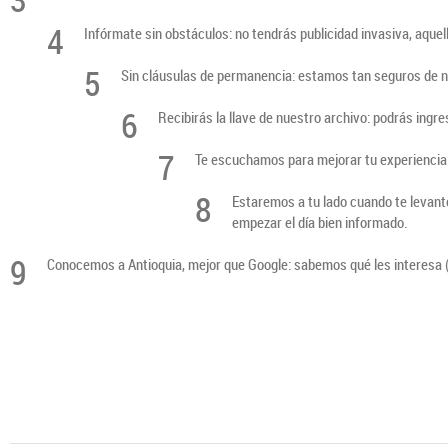
4
Infórmate sin obstáculos: no tendrás publicidad invasiva, aque
5
Sin cláusulas de permanencia: estamos tan seguros de n
6
Recibirás la llave de nuestro archivo: podrás ingre
7
Te escuchamos para mejorar tu experiencia:
8
Estaremos a tu lado cuando te levante
empezar el día bien informado.
9
Conocemos a Antioquia, mejor que Google: sabemos qué les interesa (y 