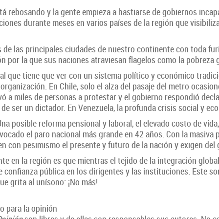
stá rebosando y la gente empieza a hastiarse de gobiernos inca
aciones durante meses en varios países de la región que visibil
es de las principales ciudades de nuestro continente con toda fu
zón por la que sus naciones atraviesan flagelos como la pobreza 
l que tiene que ver con un sistema político y económico tradic
rganización. En Chile, solo el alza del pasaje del metro ocasio
evó a miles de personas a protestar y el gobierno respondió decla
n de ser un dictador. En Venezuela, la profunda crisis social y 
 posible reforma pensional y laboral, el elevado costo de vida, l
ocado el paro nacional más grande en 42 años. Con la masiva p
n con pesimismo el presente y futuro de la nación y exigen del 
te en la región es que mientras el tejido de la integración glob
 confianza pública en los dirigentes y las instituciones. Este s
e grita al unísono: ¡No más!.
o para la opinión