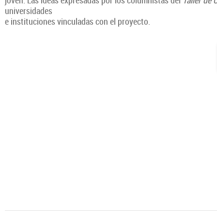
joven. Las ideas expresadas por los columnistas del
Taller de
universidades
e instituciones vinculadas con el proyecto.