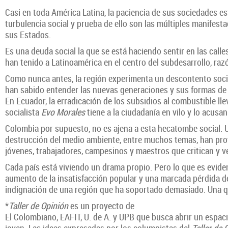
Casi en toda América Latina, la paciencia de sus sociedades e
turbulencia social y prueba de ello son las múltiples manifest
sus Estados.
Es una deuda social la que se está haciendo sentir en las call
han tenido a Latinoamérica en el centro del subdesarrollo, ra
Como nunca antes, la región experimenta un descontento socia
han sabido entender las nuevas generaciones y sus formas de o
En Ecuador, la erradicación de los subsidios al combustible ll
socialista
Evo Morales
tiene a la ciudadanía en vilo y lo acusa
Colombia por supuesto, no es ajena a esta hecatombe social. Una
destrucción del medio ambiente, entre muchos temas, han prov
jóvenes, trabajadores, campesinos y maestros que critican y ve
Cada país está viviendo un drama propio. Pero lo que es eviden
aumento de la insatisfacción popular y una marcada pérdida de
indignación de una región que ha soportado demasiado. Una qu
*
Taller de Opinión
es un proyecto de
El Colombiano, EAFIT, U. de A. y UPB que busca abrir un espaci