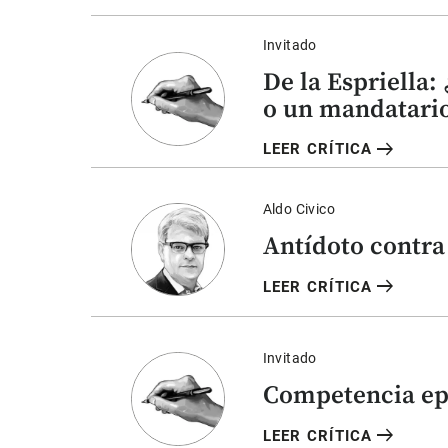
Invitado
De la Espriella:
o un mandatario
arrow_right_alt
LEER CRÍTICA
Aldo Civico
Antídoto contra 
arrow_right_alt
LEER CRÍTICA
Invitado
Competencia e
arrow_right_alt
LEER CRÍTICA