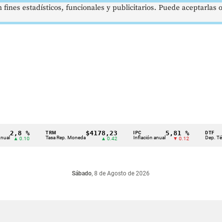
 fines estadísticos, funcionales y publicitarios. Puede aceptarlas
2,8 %
$4178,23
5,81 %
TRM
IPC
DTF
Tasa Rep. Moneda
Inflación anual
Dep. Término 
▲ 0.10
▲ 0.42
▼ 0.12
Sábado
, 8 de Agosto de 2026