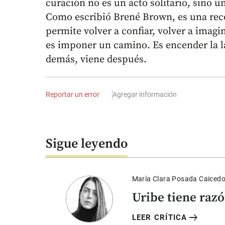
curación no es un acto solitario, sino 
Como escribió Brené Brown, es una reco
permite volver a confiar, volver a imagin
es imponer un camino. Es encender la 
demás, viene después.
Reportar un error
Agregar información
Sigue leyendo
María Clara Posada Caiced
Uribe tiene raz
arrow_right_alt
LEER CRÍTICA