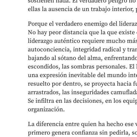
sostienen nada. El verdadero peligro no 
ellas la ausencia de un trabajo interior,
Porque el verdadero enemigo del lideraz
No hay peor distancia que la que existe 
liderazgo auténtico requiere mucho más
autoconciencia, integridad radical y tra
bajando al sótano del alma, enfrentando
escondidos, las sombras personales. El 
una expresión inevitable del mundo inte
resuelto por dentro, se proyecta hacia f
arrastrados, las inseguridades camufladas
Se infiltra en las decisiones, en los equ
organización.
La diferencia entre quien ha hecho ese vi
primero genera confianza sin pedirla, so