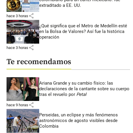
extraditado a EE. UU.
share
hace 3 horas
¿Qué significa que el Metro de Medellín esté
en la Bolsa de Valores? Así fue la histórica
operación
share
hace 3 horas
Te recomendamos
Ariana Grande y su cambio físico: las
declaraciones de la cantante sobre su cuerpo
tras el revuelo por
Petal
share
hace 9 horas
Perseidas, un eclipse y más fenómenos
astronómicos de agosto visibles desde
Colombia