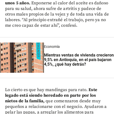
unos 5 años.
Exponerse al calor del aceite es dañoso
para su salud, ahora sufre de artritis y padece de
otros males propios de la vejez y de toda una vida de
labores. “Al principio extrañé el trabajo, pero ya no
me creo capaz de estar ahí”, confesó.
Economía
Mientras ventas de vivienda crecieron
9,5% en Antioquia, en el país bajaron
4,5%, ¿qué hay detrás?
Lo cierto es que hay mandingas para rato.
Este
legado está siendo heredado en parte por los
nietos de la familia,
que comenzaron desde muy
pequeños a relacionarse con el negocio. Ayudaron a
pelar las papas, a arreglar los alimentos para