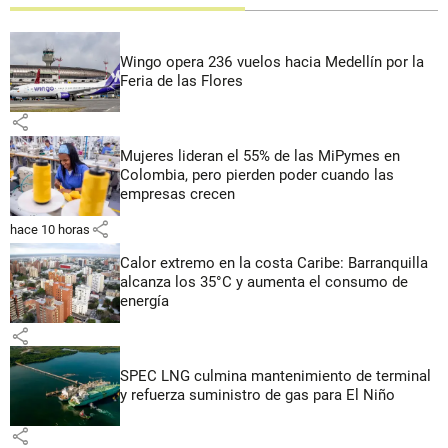
Wingo opera 236 vuelos hacia Medellín por la
Feria de las Flores
share
Mujeres lideran el 55% de las MiPymes en
Colombia, pero pierden poder cuando las
empresas crecen
share
hace 10 horas
Calor extremo en la costa Caribe: Barranquilla
alcanza los 35°C y aumenta el consumo de
energía
share
SPEC LNG culmina mantenimiento de terminal
y refuerza suministro de gas para El Niño
share