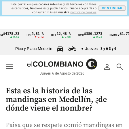
Este portal emplea cookies internas y de terceros con fines
estadísticos, funcionales y publicitarios. Puede aceptarlas o
CONTINUAR
consultar más en nuestra
politica de cookies
78,23
5,81 %
12,48 %
$386,1273
$1.750.90
IPC
DTF
UVR
SMMLV
Cintillo
▲ 0.42
▼ 0.12
▲ 0.05
▲ 0.03
de
Pico y Placa Medellín
Jueves
3 y 6
3 y 6
indicadores
económicos
menu
person
search
Colombia
Jueves
, 6 de Agosto de 2026
Esta es la historia de las
mandingas en Medellín, ¿de
dónde viene el nombre?
Paisa que se respete comió mandingas en