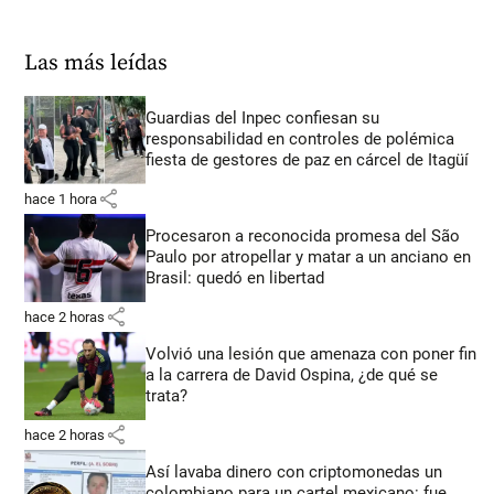
Las más leídas
Guardias del Inpec confiesan su
responsabilidad en controles de polémica
fiesta de gestores de paz en cárcel de Itagüí
share
hace 1 hora
Procesaron a reconocida promesa del São
Paulo por atropellar y matar a un anciano en
Brasil: quedó en libertad
share
hace 2 horas
Volvió una lesión que amenaza con poner fin
a la carrera de David Ospina, ¿de qué se
trata?
share
hace 2 horas
Así lavaba dinero con criptomonedas
un
colombiano para un cartel mexicano: fue