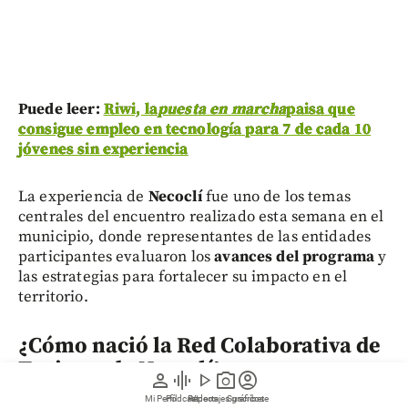
Puede leer:
Riwi, la
puesta en marcha
paisa que
consigue empleo en tecnología para 7 de cada 10
jóvenes sin experiencia
La experiencia de
Necoclí
fue uno de los temas
centrales del encuentro realizado esta semana en el
municipio, donde representantes de las entidades
participantes evaluaron los
avances del programa
y
las estrategias para fortalecer su impacto en el
territorio.
¿Cómo nació la Red Colaborativa de
Turismo de Necoclí?
person
graphic_eq
play_arrow
photo_camera
account_circle
Mi Perfil
Pódcast
Reportajes gráficos
Videos
Suscríbete