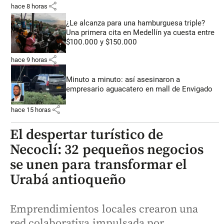
share
hace 8 horas
¿Le alcanza para una hamburguesa triple?
Una primera cita en Medellín ya cuesta entre
$100.000 y $150.000
share
hace 9 horas
Minuto a minuto: así asesinaron a
empresario aguacatero en mall de Envigado
share
hace 15 horas
El despertar turístico de
Necoclí: 32 pequeños negocios
se unen para transformar el
Urabá antioqueño
Emprendimientos locales crearon una
red colaborativa impulsada por