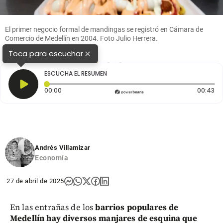
El primer negocio formal de mandingas se registró en Cámara de
Comercio de Medellín en 2004. Foto Julio Herrera.
×
Toca para escuchar
1
2
3
ESCUCHA EL RESUMEN
Tiempo transcurrido: 0 segundos
Du
00:00
00:43
Andrés Villamizar
Economía
27 de abril de 2025
En las entrañas de los
barrios populares de
Medellín hay diversos manjares de esquina que