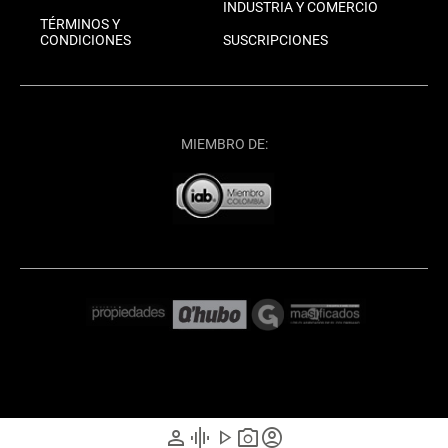
INDUSTRIA Y COMERCIO
TÉRMINOS Y
CONDICIONES
SUSCRIPCIONES
MIEMBRO DE:
person
graphic_eq
play_arrow
photo_camera
account_circle