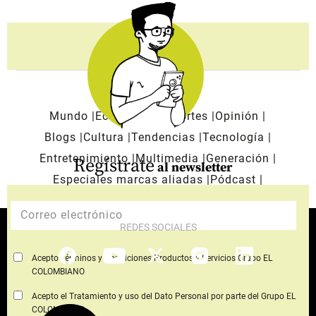
Mundo
Economía
Deportes
Opinión
Blogs
Cultura
Tendencias
Tecnología
Entretenimiento
Multimedia
Generación
Regístrate
al newsletter
Especiales marcas aliadas
Pódcast
REDES SOCIALES
Acepto Términos y Condiciones Productos y Servicios Grupo EL
COLOMBIANO
Acepto el Tratamiento y uso del Dato Personal por parte del Grupo EL
COLOMBIANO