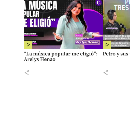
“La música popular me eligió”:
Petro y sus
Arelys Henao
share
share