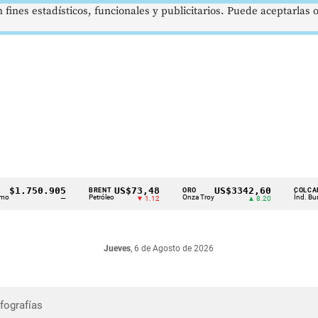
 fines estadísticos, funcionales y publicitarios. Puede aceptarlas
1.750.905
US$73,48
US$3342,60
BRENT
ORO
COLCAP
Petróleo
Onza Troy
Índ. Bursátil
—
▼ 1.12
▲ 8.20
Jueves
, 6 de Agosto de 2026
nfografías