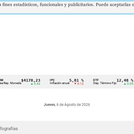
 fines estadísticos, funcionales y publicitarios. Puede aceptarlas
$4178,23
5,81 %
12,48 %
IPC
DTF
. Moneda
Inflación anual
Dep. Término Fijo
▲ 0.42
▼ 0.12
▲ 0.05
Jueves
, 6 de Agosto de 2026
nfografías