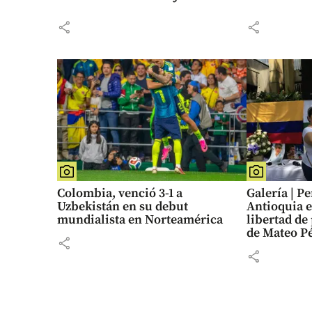
share
share
Colombia, venció 3-1 a
Galería | P
Uzbekistán en su debut
Antioquia e
mundialista en Norteamérica
libertad de
de Mateo P
share
share