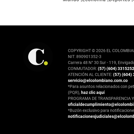
REDES SOCIALES
COPYRIGHT © 2026 EL COLOMBIA
NIT: 890901352-3
Carrera 48 N° 30 Sur - 119, Envigad
CONMUTADOR:
(57) (604) 331525
ATENCIÓN AL CLIENTE:
(57) (604)
servicio@elcolombiano.com.co
*Para asuntos relacionados con pet
(PQR),
haz clic aquí
PROGRAMA DE TRANSPARENCIA Y 
oficialdecumplimiento@elcolomb
*Buzón exclusivo para notificaciones
notificacionesjudiciales@elcolom