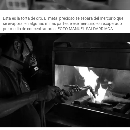
Esta es la torta de oro. El metal precioso se separa del mercurio que
se evapora, en algunas minas parte de ese mercurio es recuperado
por medio de concentradores. FOTO MANUEL SALDARRIAGA