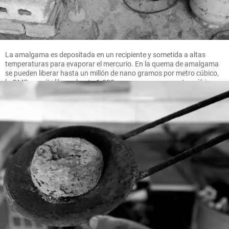
La amalgama es depositada en un recipiente y sometida a altas
temperaturas para evaporar el mercurio. En la quema de amalgama
se pueden liberar hasta un millón de nano gramos por metro cúbico,
la OMS permite liberar hasta 1.000 nano gramos por metro cúbico.
FOTO MANUEL SALDARRIAGA