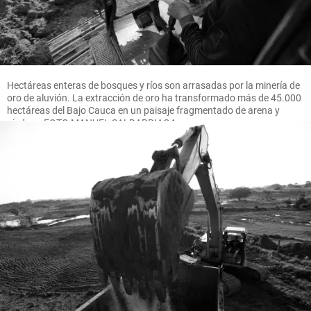
Hectáreas enteras de bosques y ríos son arrasadas por la minería de
oro de aluvión. La extracción de oro ha transformado más de 45.000
hectáreas del Bajo Cauca en un paisaje fragmentado de arena y
piedras. FOTO MANUEL SALDARRIAGA