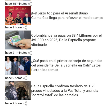
share
hace 55 minutos
¡Refuerzo top para el Arsenal! Bruno
Guimarães llega para reforzar el mediocampo
share
hace 2 horas
Colombianos ya pagaron $8,4 billones por el
4x1.000 en 2026; De la Espriella propone
eliminarlo
share
hace 21 minutos
¿Qué pasó en el primer consejo de seguridad
del presidente De la Espriella en Cali? Estos
fueron los temas
share
hace 2 horas
De la Espriella confirma traslado de 117
presos vinculados a la Paz Total y anuncia
“control total” de las cárceles
share
hace 2 horas