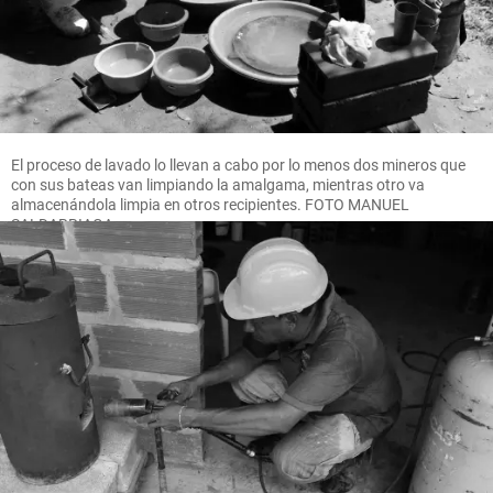
El proceso de lavado lo llevan a cabo por lo menos dos mineros que
con sus bateas van limpiando la amalgama, mientras otro va
almacenándola limpia en otros recipientes. FOTO MANUEL
SALDARRIAGA