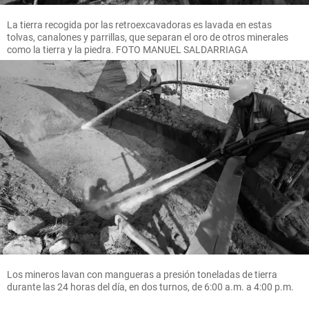
La tierra recogida por las retroexcavadoras es lavada en estas
tolvas, canalones y parrillas, que separan el oro de otros minerales
como la tierra y la piedra. FOTO MANUEL SALDARRIAGA
Los mineros lavan con mangueras a presión toneladas de tierra
durante las 24 horas del día, en dos turnos, de 6:00 a.m. a 4:00 p.m.