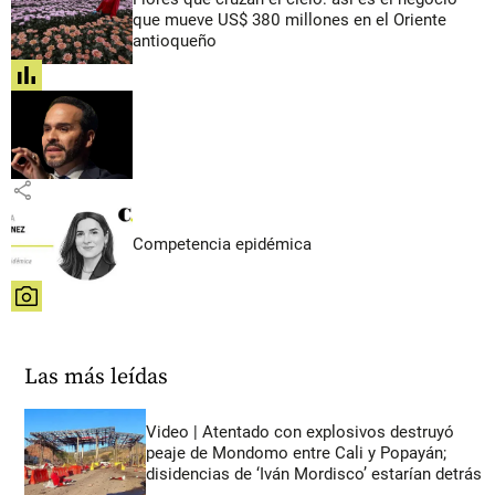
que mueve US$ 380 millones en el Oriente
antioqueño
share
share
Competencia epidémica
share
Las más leídas
Video | Atentado con explosivos destruyó
peaje de Mondomo entre Cali y Popayán;
disidencias de ‘Iván Mordisco’ estarían detrás