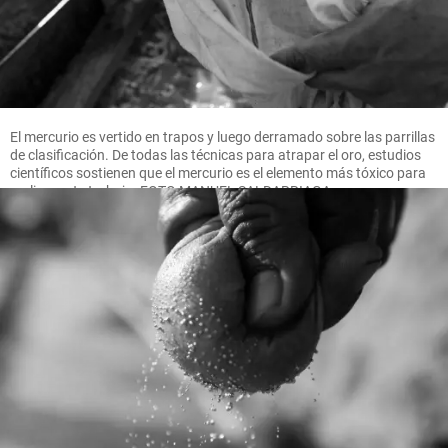
El mercurio es vertido en trapos y luego derramado sobre las parrillas
de clasificación. De todas las técnicas para atrapar el oro, estudios
científicos sostienen que el mercurio es el elemento más tóxico para
realizar este trabajo. FOTO MANUEL SALDARRIAGA