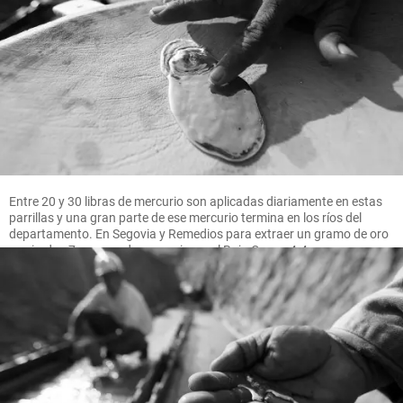
Entre 20 y 30 libras de mercurio son aplicadas diariamente en estas
parrillas y una gran parte de ese mercurio termina en los ríos del
departamento. En Segovia y Remedios para extraer un gramo de oro
se pierden 7 gramos de mercurio, en el Bajo Cauca 4.4 gramos.
FOTO MANUEL SALDARRIAGA