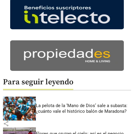
Para seguir leyendo
La pelota de la ‘Mano de Dios’ sale a subasta:
¿cuánto vale el histórico balón de Maradona?
share
Flores que cruzan el cielo: así es el negocio