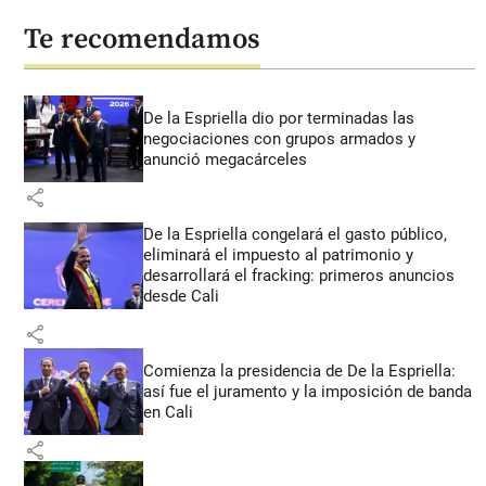
Te recomendamos
De la Espriella dio por terminadas las
negociaciones con grupos armados y
anunció megacárceles
share
De la Espriella congelará el gasto público,
eliminará el impuesto al patrimonio y
desarrollará el fracking: primeros anuncios
desde Cali
share
Comienza la presidencia de De la Espriella:
así fue el juramento y la imposición de banda
en Cali
share