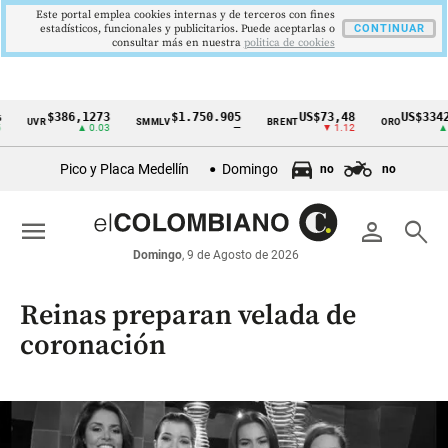
Este portal emplea cookies internas y de terceros con fines
estadísticos, funcionales y publicitarios. Puede aceptarlas o
CONTINUAR
consultar más en nuestra
politica de cookies
$386,1273
$1.750.905
US$73,48
US$3342,60
SMMLV
BRENT
ORO
Cintillo
▲ 0.03
—
▼ 1.12
▲ 8.20
de
Pico y Placa Medellín
Domingo
no
no
indicadores
económicos
menu
person
search
Colombia
Domingo
, 9 de Agosto de 2026
Reinas preparan velada de
coronación