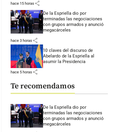
share
hace 15 horas
De la Espriella dio por
terminadas las negociaciones
con grupos armados y anunció
megacárceles
share
hace 3 horas
10 claves del discurso de
Abelardo de la Espriella al
asumir la Presidencia
share
hace 5 horas
Te recomendamos
De la Espriella dio por
terminadas las negociaciones
con grupos armados y anunció
megacárceles