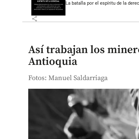
La batalla por el espíritu de la dere
share
Así trabajan los mine
Antioquia
Fotos: Manuel Saldarriaga