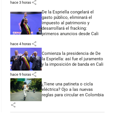
share
hace 3 horas
De la Espriella congelará el
gasto público, eliminará el
impuesto al patrimonio y
desarrollará el fracking:
primeros anuncios desde Cali
share
hace 4 horas
Comienza la presidencia de De
la Espriella: así fue el juramento
y la imposición de banda en Cali
share
hace 9 horas
¿Tiene una patineta o cicla
eléctrica? Ojo a las nuevas
reglas para circular en Colombia
share