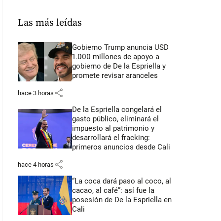
Las más leídas
Gobierno Trump anuncia USD
1.000 millones de apoyo a
gobierno de De la Espriella y
promete revisar aranceles
share
hace 3 horas
De la Espriella congelará el
gasto público, eliminará el
impuesto al patrimonio y
desarrollará el fracking:
primeros anuncios desde Cali
share
hace 4 horas
“La coca dará paso al coco, al
cacao, al café”: así fue la
posesión de De la Espriella en
Cali