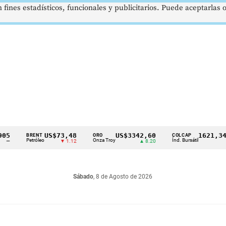
 fines estadísticos, funcionales y publicitarios. Puede aceptarlas
US$73,48
US$3342,60
1621,34 pts
BRENT
ORO
COLCAP
Petróleo
Onza Troy
Índ. Bursátil
▼ 1.12
▲ 8.20
▲ 0.67
Sábado
, 8 de Agosto de 2026