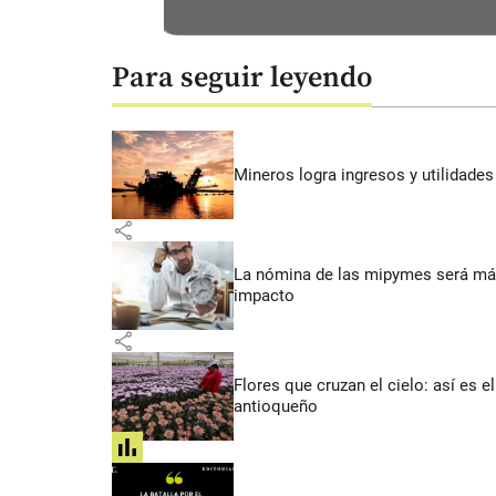
Para seguir leyendo
Mineros logra ingresos y utilidade
share
La nómina de las mipymes será más
impacto
share
Flores que cruzan el cielo: así es
antioqueño
share