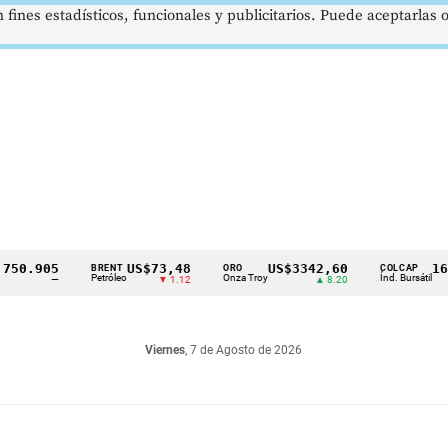
 fines estadísticos, funcionales y publicitarios. Puede aceptarlas
905
US$73,48
US$3342,60
1621,3
BRENT
ORO
COLCAP
Petróleo
Onza Troy
Índ. Bursátil
—
▼ 1.12
▲ 8.20
Viernes
, 7 de Agosto de 2026