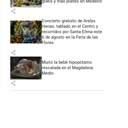
gratis y más planes en Medellín
share
Concierto gratuito de Arelys
Henao, tablado en el Centro y
recorridos por Santa Elena este
6 de agosto en la Feria de las
Flores
share
Murió la bebé hipopótamo
rescatada en el Magdalena
Medio
share