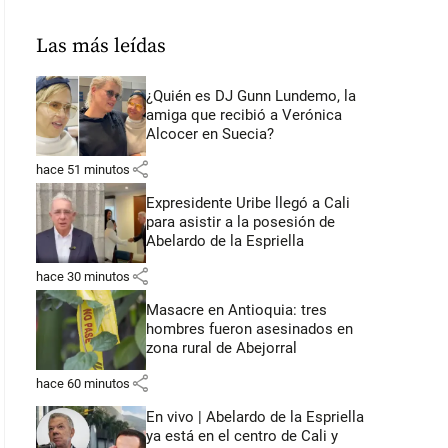
Las más leídas
¿Quién es DJ Gunn Lundemo, la
amiga que recibió a Verónica
Alcocer en Suecia?
share
hace 51 minutos
Expresidente Uribe llegó a Cali
para asistir a la posesión de
Abelardo de la Espriella
share
hace 30 minutos
Masacre en Antioquia: tres
hombres fueron asesinados en
zona rural de Abejorral
share
hace 60 minutos
En vivo | Abelardo de la Espriella
ya está en el centro de Cali y