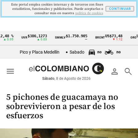
Este portal emplea cookies internas y de terceros con fines
estadísticos, funcionales y publicitarios. Puede aceptarlas o
CONTINUAR
consultar más en nuestra
politica de cookies
,48 %
$386,1273
$1.750.905
US$73,48
US
UVR
SMMLV
BRENT
ORO
Cintillo
▲ 0.05
▲ 0.03
—
▼ 1.12
de
Pico y Placa Medellín
Sabado
no
no
indicadores
económicos
menu
person
search
Colombia
Sábado
, 8 de Agosto de 2026
5 pichones de guacamaya no
sobrevivieron a pesar de los
esfuerzos