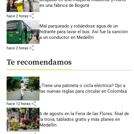
en una fábrica de Bogotá
share
hace 2 horas
Mal parqueado y robándose agua de un
hidrante para lavar el bus: Así fue la sanción
a un conductor en Medellín
share
hace 2 horas
Te recomendamos
¿Tiene una patineta o cicla eléctrica? Ojo a
las nuevas reglas para circular en Colombia
share
hace 12 horas
6 de agosto en la Feria de las Flores: final de
la trova, tablados gratis y más planes en
Medellín