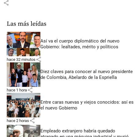
share
Las más leídas
Así va el cuerpo diplomático del nuevo
Gobierno: lealtades, mérito y políticos
share
hace 32 minutos
Diez claves para conocer al nuevo presidente
de Colombia, Abelardo de la Espriella
share
hace 1 hora
Entre caras nuevas y viejos conocidos: así es
el nuevo Gobierno
share
hace 2 horas
Empleado extranjero habría quedado
atrapado en una máquina industrial y murió