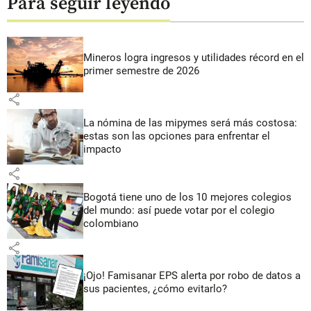
Para seguir leyendo
Mineros logra ingresos y utilidades récord en el
primer semestre de 2026
share
La nómina de las mipymes será más costosa:
estas son las opciones para enfrentar el
impacto
share
Bogotá tiene uno de los 10 mejores colegios
del mundo: así puede votar por el colegio
colombiano
share
¡Ojo! Famisanar EPS alerta por robo de datos a
sus pacientes, ¿cómo evitarlo?