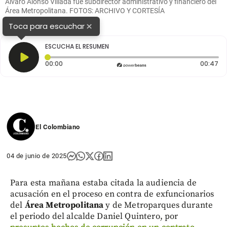
Álvaro Alonso Villada fue subdirector administrativo y financiero del
Área Metropolitana. FOTOS: ARCHIVO Y CORTESÍA
×
Toca para escuchar
ESCUCHA EL RESUMEN
Tiempo transcurrido: 0 segundos
Du
00:00
00:47
El Colombiano
04 de junio de 2025
Para esta mañana estaba citada la audiencia de
acusación en el proceso en contra de exfuncionarios
del
Área Metropolitana
y de Metroparques durante
el periodo del alcalde Daniel Quintero, por