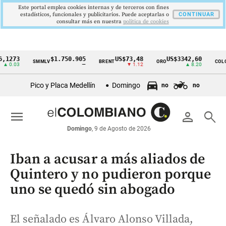
Este portal emplea cookies internas y de terceros con fines
estadísticos, funcionales y publicitarios. Puede aceptarlas o
CONTINUAR
consultar más en nuestra
politica de cookies
3
$1.750.905
US$73,48
US$3342,60
16
SMMLV
BRENT
ORO
COLCAP
Cintillo
3
—
▼ 1.12
▲ 8.20
de
Pico y Placa Medellín
Domingo
no
no
indicadores
económicos
menu
person
search
Colombia
Domingo
, 9 de Agosto de 2026
Iban a acusar a más aliados de
Quintero y no pudieron porque
uno se quedó sin abogado
El señalado es Álvaro Alonso Villada,