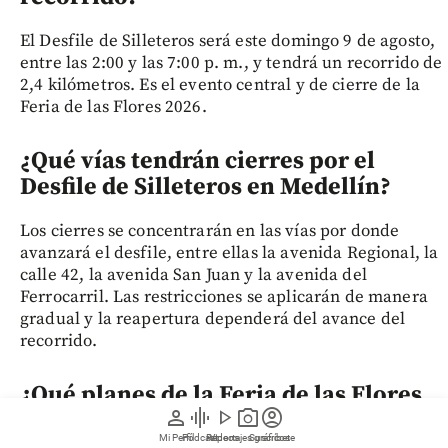
El Desfile de Silleteros será este domingo 9 de agosto,
entre las 2:00 y las 7:00 p. m., y tendrá un recorrido de
2,4 kilómetros. Es el evento central y de cierre de la
Feria de las Flores 2026.
¿Qué vías tendrán cierres por el
Desfile de Silleteros en Medellín?
Los cierres se concentrarán en las vías por donde
avanzará el desfile, entre ellas la avenida Regional, la
calle 42, la avenida San Juan y la avenida del
Ferrocarril. Las restricciones se aplicarán de manera
gradual y la reapertura dependerá del avance del
recorrido.
¿Qué planes de la Feria de las Flores
person
graphic_eq
play_arrow
photo_camera
account_circle
siguen disponibles después del 9 de
Mi Perfil
Pódcast
Reportajes gráficos
Videos
Suscríbete
agosto?