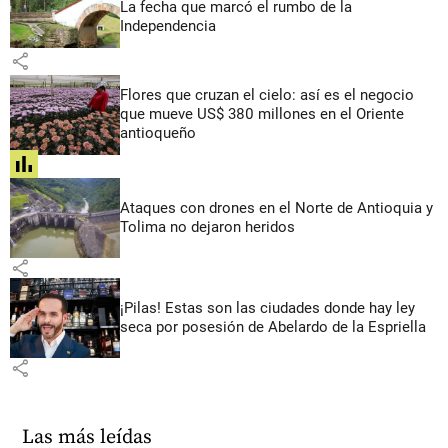
La fecha que marcó el rumbo de la
Independencia
share
Flores que cruzan el cielo: así es el negocio
que mueve US$ 380 millones en el Oriente
antioqueño
share
Ataques con drones en el Norte de Antioquia y
Tolima no dejaron heridos
share
¡Pilas! Estas son las ciudades donde hay ley
seca por posesión de Abelardo de la Espriella
share
Las más leídas