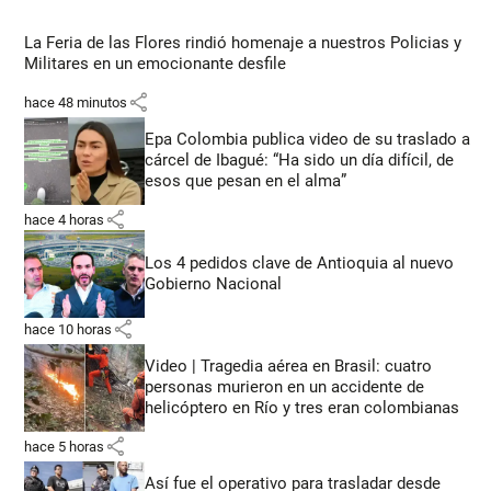
La Feria de las Flores rindió homenaje a nuestros Policias y
Militares en un emocionante desfile
share
hace 48 minutos
Epa Colombia publica video de su traslado a
cárcel de Ibagué: “Ha sido un día difícil, de
esos que pesan en el alma”
share
hace 4 horas
Los 4 pedidos clave de Antioquia al nuevo
Gobierno Nacional
share
hace 10 horas
Video | Tragedia aérea en Brasil: cuatro
personas murieron en un accidente de
helicóptero en Río y tres eran colombianas
share
hace 5 horas
Así fue el operativo para trasladar desde