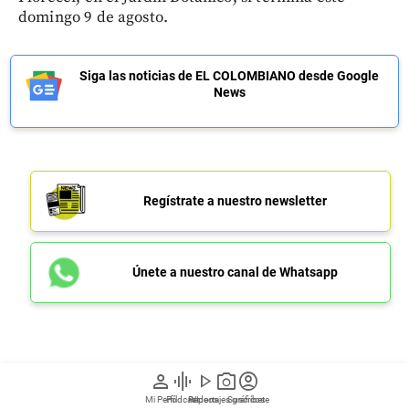
domingo 9 de agosto.
Siga las noticias de EL COLOMBIANO desde Google
News
Regístrate a nuestro newsletter
Únete a nuestro canal de Whatsapp
Así fue el operativo para
person
graphic_eq
play_arrow
photo_camera
account_circle
Mi Perfil
Pódcast
Reportajes gráficos
Videos
Suscríbete