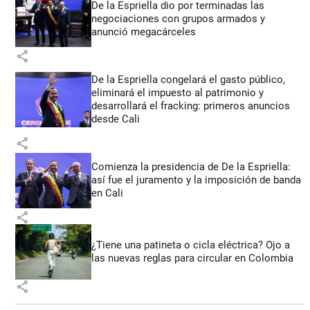
De la Espriella dio por terminadas las
negociaciones con grupos armados y
anunció megacárceles
share
De la Espriella congelará el gasto público,
eliminará el impuesto al patrimonio y
desarrollará el fracking: primeros anuncios
desde Cali
share
Comienza la presidencia de De la Espriella:
así fue el juramento y la imposición de banda
en Cali
share
¿Tiene una patineta o cicla eléctrica? Ojo a
las nuevas reglas para circular en Colombia
share