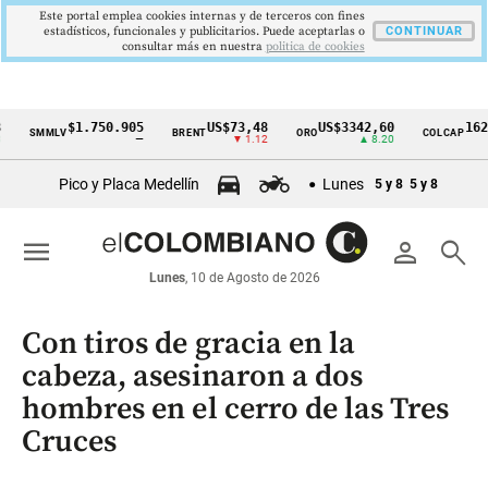
Este portal emplea cookies internas y de terceros con fines
estadísticos, funcionales y publicitarios. Puede aceptarlas o
CONTINUAR
consultar más en nuestra
politica de cookies
$1.750.905
US$73,48
US$3342,60
1621,34
SMMLV
BRENT
ORO
COLCAP
Cintillo
—
▼ 1.12
▲ 8.20
▲
de
Pico y Placa Medellín
Lunes
5 y 8
5 y 8
indicadores
económicos
menu
person
search
Colombia
Lunes
, 10 de Agosto de 2026
Con tiros de gracia en la
cabeza, asesinaron a dos
hombres en el cerro de las Tres
Cruces