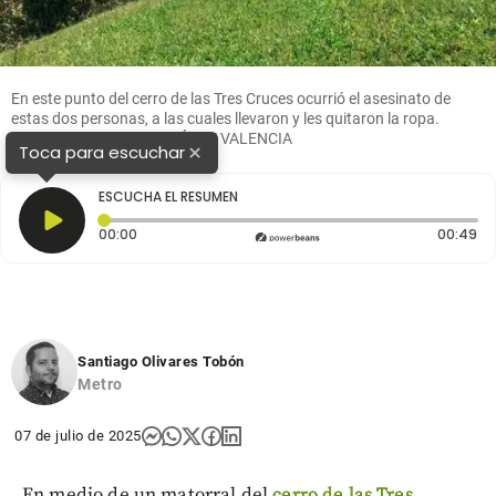
En este punto del cerro de las Tres Cruces ocurrió el asesinato de
estas dos personas, a las cuales llevaron y les quitaron la ropa.
FOTO: LAURA ROSA JIMÉNEZ VALENCIA
×
Toca para escuchar
ESCUCHA EL RESUMEN
Tiempo transcurrido: 0 segundos
Du
00:00
00:49
Santiago Olivares Tobón
Metro
07 de julio de 2025
En medio de un matorral del
cerro de las Tres