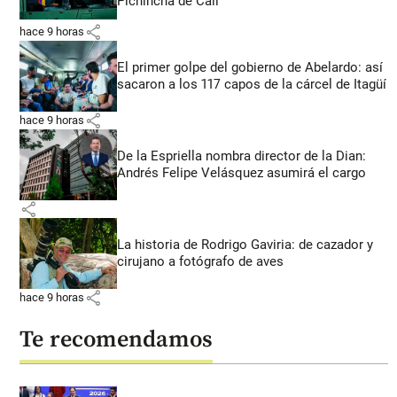
Pichincha de Cali
share
hace 9 horas
El primer golpe del gobierno de Abelardo: así
sacaron a los 117 capos de la cárcel de Itagüí
share
hace 9 horas
De la Espriella nombra director de la Dian:
Andrés Felipe Velásquez asumirá el cargo
share
La historia de Rodrigo Gaviria: de cazador y
cirujano a fotógrafo de aves
share
hace 9 horas
Te recomendamos