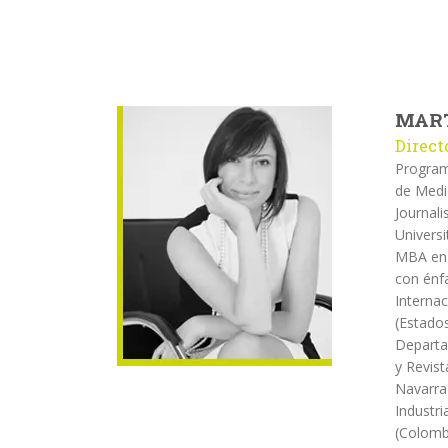
MART
Direct
Program
de Medi
Journal
Universi
MBA en 
con énf
Internac
(Estado
Departa
y Revist
Navarra
Industri
(Colomb