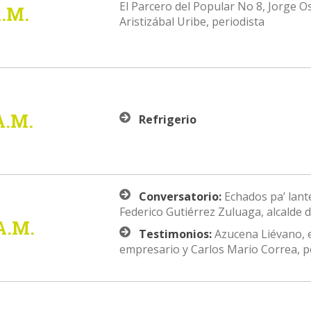
El Parcero del Popular No 8, Jorge O
A.M.
Aristizábal Uribe, periodista
 A.M.
Refrigerio
Conversatorio:
Echados pa’ lant
Federico Gutiérrez Zuluaga, alcalde
 A.M.
Testimonios:
Azucena Liévano, e
empresario y Carlos Mario Correa, p