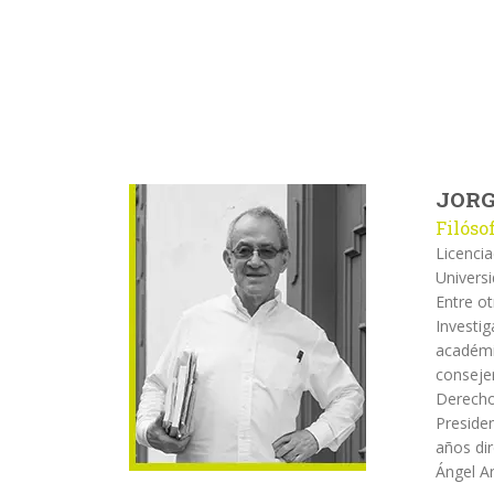
JORG
Filóso
Licencia
Universi
Entre o
Investig
académic
consejer
Derecho
Presiden
años dir
Ángel A