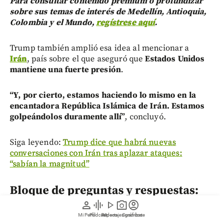
Para consultar contenido premium o profundizar
sobre sus temas de interés de Medellín, Antioquia,
Colombia y el Mundo,
regístrese aquí
.
Trump también amplió esa idea al mencionar a
Irán
, país sobre el que aseguró que
Estados Unidos
mantiene una fuerte presión
.
“Y, por cierto, estamos haciendo lo mismo en la
encantadora República Islámica de Irán. Estamos
golpeándolos duramente allí”
, concluyó.
Siga leyendo:
Trump dice que habrá nuevas
conversaciones con Irán tras aplazar ataques:
“sabían la magnitud”
Bloque de preguntas y respuestas:
person
graphic_eq
play_arrow
photo_camera
account_circle
Trump utilizó esa expresión para
Mi Perfil
Pódcast
Reportajes gráficos
Videos
Suscríbete