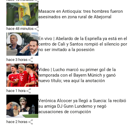
Masacre en Antioquia: tres hombres fueron
asesinados en zona rural de Abejorral
share
hace 48 minutos
En vivo | Abelardo de la Espriella ya está en el
centro de Cali y Santos rompió el silencio por
no ser invitado a la posesión
share
hace 3 horas
Video | Lucho marcó su primer gol de la
temporada con el Bayern Múnich y ganó
nuevo título; vea aquí la anotación
share
hace 1 hora
Verónica Alcocer ya llegó a Suecia: la recibió
su amiga DJ Gunn Lundemo y negó
acusaciones de corrupción
share
hace 2 horas