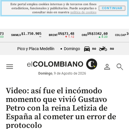
Este portal emplea cookies internas y de terceros con fines
estadísticos, funcionales y publicitarios. Puede aceptarlas o
CONTINUAR
consultar más en nuestra
politica de cookies
$1.750.905
US$73,48
US$3342,60
1621,3
SMMLV
BRENT
ORO
COLCAP
Cintillo
—
▼ 1.12
▲ 8.20
de
Pico y Placa Medellín
Domingo
no
no
indicadores
económicos
menu
person
search
Colombia
Domingo
, 9 de Agosto de 2026
Video: así fue el incómodo
momento que vivió Gustavo
Petro con la reina Letizia de
España al cometer un error de
protocolo