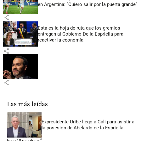
en Argentina: “Quiero salir por la puerta grande”
share
Esta es la hoja de ruta que los gremios
entregan al Gobierno De la Espriella para
reactivar la economía
share
share
Las más leídas
Expresidente Uribe llegó a Cali para asistir a
la posesión de Abelardo de la Espriella
share
hace 18 minutos