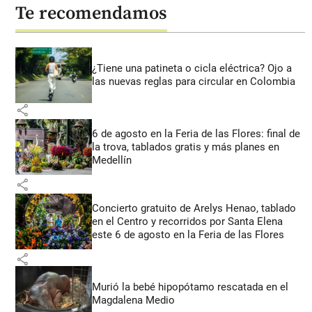
Te recomendamos
¿Tiene una patineta o cicla eléctrica? Ojo a
las nuevas reglas para circular en Colombia
share
6 de agosto en la Feria de las Flores: final de
la trova, tablados gratis y más planes en
Medellín
share
Concierto gratuito de Arelys Henao, tablado
en el Centro y recorridos por Santa Elena
este 6 de agosto en la Feria de las Flores
share
Murió la bebé hipopótamo rescatada en el
Magdalena Medio