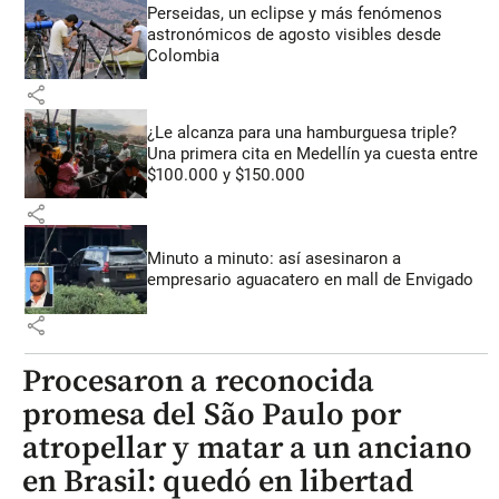
Perseidas, un eclipse y más fenómenos
astronómicos de agosto visibles desde
Colombia
share
¿Le alcanza para una hamburguesa triple?
Una primera cita en Medellín ya cuesta entre
$100.000 y $150.000
share
Minuto a minuto: así asesinaron a
empresario aguacatero en mall de Envigado
share
Procesaron a reconocida
promesa del São Paulo por
atropellar y matar a un anciano
en Brasil: quedó en libertad