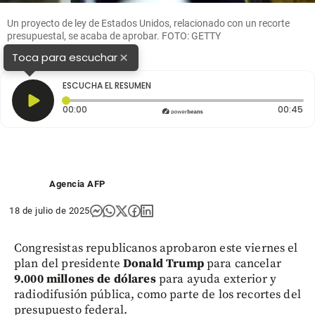
Un proyecto de ley de Estados Unidos, relacionado con un recorte
presupuestal, se acaba de aprobar. FOTO: GETTY
×
Toca para escuchar
ESCUCHA EL RESUMEN
Tiempo transcurrido: 0 segundos
Du
00:00
00:45
Agencia AFP
18 de julio de 2025
Congresistas republicanos aprobaron este viernes el
plan del presidente
Donald Trump
para cancelar
9.000 millones de dólares
para ayuda exterior y
radiodifusión pública, como parte de los recortes del
presupuesto federal.