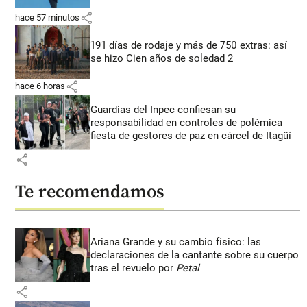
share
hace 57 minutos
191 días de rodaje y más de 750 extras: así
se hizo Cien años de soledad 2
share
hace 6 horas
Guardias del Inpec confiesan su
responsabilidad en controles de polémica
fiesta de gestores de paz en cárcel de Itagüí
share
Te recomendamos
Ariana Grande y su cambio físico: las
declaraciones de la cantante sobre su cuerpo
tras el revuelo por
Petal
share