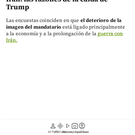
Trump
Las encuestas coinciden en que
el deterioro de la
imagen del mandatario
está ligado principalmente
a la economía y a la prolongación de la
guerra con
Irán.
person
graphic_eq
play_arrow
photo_camera
account_circle
Mi Perfil
Pódcast
Reportajes gráficos
Videos
Suscríbete