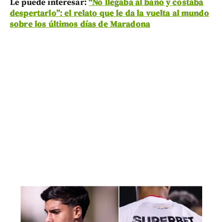
Le puede interesar:
“No llegaba al baño y costaba
despertarlo”: el relato que le da la vuelta al mundo
sobre los últimos días de Maradona