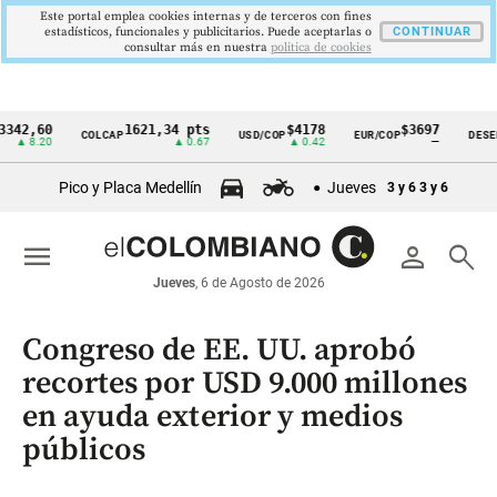
Este portal emplea cookies internas y de terceros con fines
estadísticos, funcionales y publicitarios. Puede aceptarlas o
CONTINUAR
consultar más en nuestra
politica de cookies
60
1621,34 pts
$4178
$3697
COLCAP
USD/COP
EUR/COP
DESEMPLEO
Cintillo
.20
▲ 0.67
▲ 0.42
—
de
Pico y Placa Medellín
Jueves
3 y 6
3 y 6
indicadores
económicos
menu
person
search
Colombia
Jueves
, 6 de Agosto de 2026
Congreso de EE. UU. aprobó
recortes por USD 9.000 millones
en ayuda exterior y medios
públicos