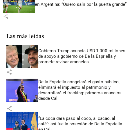
en Argentina: “Quiero salir por la puerta grande”
share
Las más leídas
Gobierno Trump anuncia USD 1.000 millones
de apoyo a gobierno de De la Espriella y
promete revisar aranceles
share
De la Espriella congelará el gasto público,
eliminará el impuesto al patrimonio y
desarrollará el fracking: primeros anuncios
desde Cali
share
“La coca dará paso al coco, al cacao, al
café”: así fue la posesión de De la Espriella
en Cali