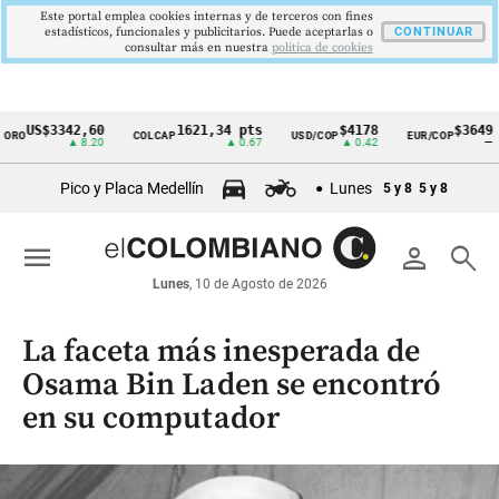
Este portal emplea cookies internas y de terceros con fines
estadísticos, funcionales y publicitarios. Puede aceptarlas o
CONTINUAR
consultar más en nuestra
politica de cookies
S$3342,60
1621,34 pts
$4178
$3649
COLCAP
USD/COP
EUR/COP
D
Cintillo
▲ 8.20
▲ 0.67
▲ 0.42
—
de
Pico y Placa Medellín
Lunes
5 y 8
5 y 8
indicadores
económicos
menu
person
search
Colombia
Lunes
, 10 de Agosto de 2026
La faceta más inesperada de
Osama Bin Laden se encontró
en su computador