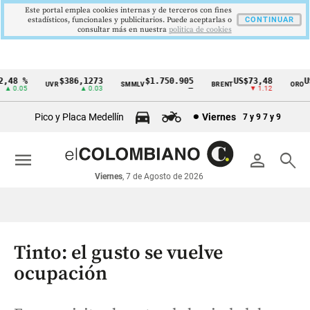
Este portal emplea cookies internas y de terceros con fines
estadísticos, funcionales y publicitarios. Puede aceptarlas o
CONTINUAR
consultar más en nuestra
politica de cookies
48 %
$386,1273
$1.750.905
US$73,48
US$
UVR
SMMLV
BRENT
ORO
Cintillo
 0.05
▲ 0.03
—
▼ 1.12
de
Pico y Placa Medellín
Viernes
7 y 9
7 y 9
indicadores
económicos
menu
person
search
Colombia
Viernes
, 7 de Agosto de 2026
Tinto: el gusto se vuelve
ocupación