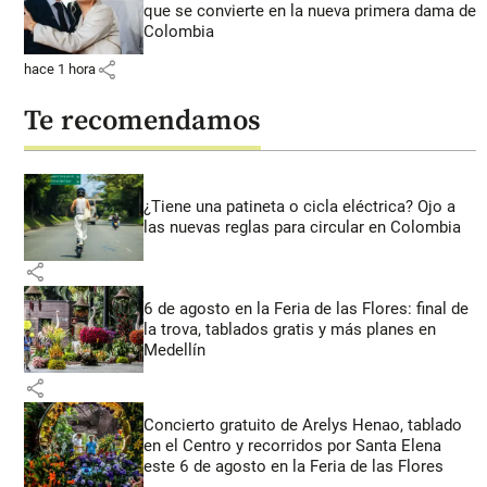
que se convierte en la nueva primera dama de
Colombia
share
hace 1 hora
Te recomendamos
¿Tiene una patineta o cicla eléctrica? Ojo a
las nuevas reglas para circular en Colombia
share
6 de agosto en la Feria de las Flores: final de
la trova, tablados gratis y más planes en
Medellín
share
Concierto gratuito de Arelys Henao, tablado
en el Centro y recorridos por Santa Elena
este 6 de agosto en la Feria de las Flores