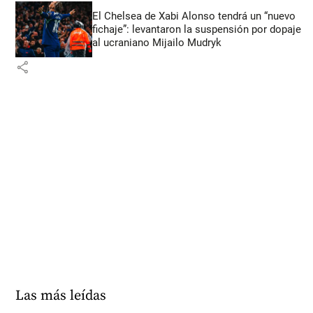
El Chelsea de Xabi Alonso tendrá un “nuevo
fichaje”: levantaron la suspensión por dopaje
al ucraniano Mijailo Mudryk
share
Las más leídas