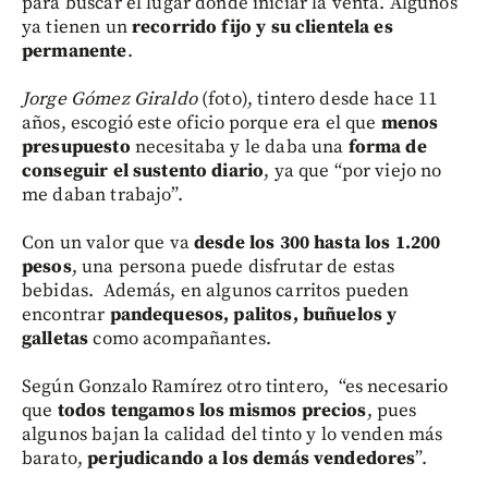
para buscar el lugar donde iniciar la venta. Algunos
ya tienen un
recorrido fijo y su clientela es
permanente
.
Jorge Gómez Giraldo
(foto), tintero desde hace 11
años, escogió este oficio porque era el que
menos
presupuesto
necesitaba y le daba una
forma de
conseguir el sustento diario
, ya que “por viejo no
me daban trabajo”.
Con un valor que va
desde los 300 hasta los 1.200
pesos
, una persona puede disfrutar de estas
bebidas. Además, en algunos carritos pueden
encontrar
pandequesos, palitos, buñuelos y
galletas
como acompañantes.
Según Gonzalo Ramírez otro tintero, “es necesario
que
todos tengamos los mismos precios
, pues
algunos bajan la calidad del tinto y lo venden más
barato,
perjudicando a los demás vendedores
”.