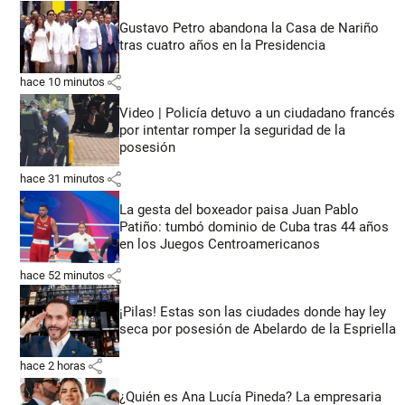
Gustavo Petro abandona la Casa de Nariño
tras cuatro años en la Presidencia
share
hace 10 minutos
Video | Policía detuvo a un ciudadano francés
por intentar romper la seguridad de la
posesión
share
hace 31 minutos
La gesta del boxeador paisa Juan Pablo
Patiño: tumbó dominio de Cuba tras 44 años
en los Juegos Centroamericanos
share
hace 52 minutos
¡Pilas! Estas son las ciudades donde hay ley
seca por posesión de Abelardo de la Espriella
share
hace 2 horas
¿Quién es Ana Lucía Pineda? La empresaria