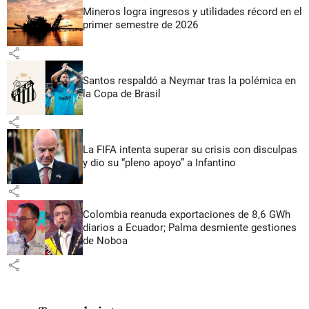
Mineros logra ingresos y utilidades récord en el
primer semestre de 2026
share
Santos respaldó a Neymar tras la polémica en
la Copa de Brasil
share
La FIFA intenta superar su crisis con disculpas
y dio su “pleno apoyo” a Infantino
share
Colombia reanuda exportaciones de 8,6 GWh
diarios a Ecuador; Palma desmiente gestiones
de Noboa
share