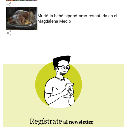
share
Murió la bebé hipopótamo rescatada en el
Magdalena Medio
share
Regístrate
al newsletter