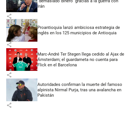
“demasiado dinero” gracias a la guerra con
Irán
share
Proantioquia lanzó ambiciosa estrategia de
inglés en los 125 municipios de Antioquia
share
Marc-André Ter Stegen llega cedido al Ajax de
Ámsterdam; el guardameta no cuenta para
Flick en el Barcelona
share
Autoridades confirman la muerte del famoso
alpinista Nirmal Purja, tras una avalancha en
Pakistán
share