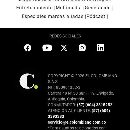
Entretenimiento
Multimedia
Generación
Especiales marcas aliadas
Pódcast
REDES SOCIALES
COPYRIGHT © 2026 EL COLOMBIANO
S.A.S
NIT: 890901352-3
Carrera 48 N° 30 Sur - 119, Envigado,
Antioquia, Colombia.
CONMUTADOR:
(57) (604) 3315252
ATENCIÓN AL CLIENTE:
(57) (604)
3393333
servicio@elcolombiano.com.co
*Para asuntos relacionados con