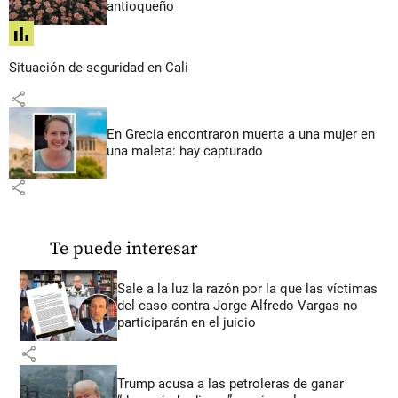
antioqueño
share
Situación de seguridad en Cali
share
En Grecia encontraron muerta a una mujer en
una maleta: hay capturado
share
Te puede interesar
Sale a la luz la razón por la que las víctimas
del caso contra Jorge Alfredo Vargas no
participarán en el juicio
share
Trump acusa a las petroleras de ganar