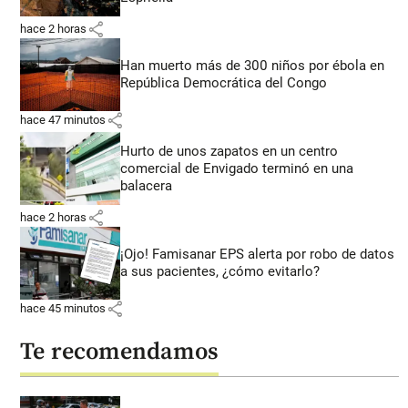
share
hace 2 horas
Han muerto más de 300 niños por ébola en
República Democrática del Congo
share
hace 47 minutos
Hurto de unos zapatos en un centro
comercial de Envigado terminó en una
balacera
share
hace 2 horas
¡Ojo! Famisanar EPS alerta por robo de datos
a sus pacientes, ¿cómo evitarlo?
share
hace 45 minutos
Te recomendamos