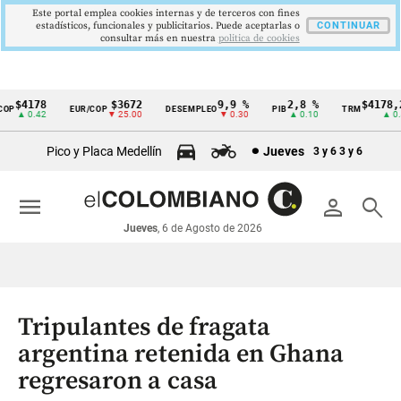
Este portal emplea cookies internas y de terceros con fines
estadísticos, funcionales y publicitarios. Puede aceptarlas o
CONTINUAR
consultar más en nuestra
politica de cookies
$4178
$3672
9,9 %
2,8 %
$4178,23
EUR/COP
DESEMPLEO
PIB
TRM
Cintillo
▲ 0.42
▼ 25.00
▼ 0.30
▲ 0.10
▲ 0.42
de
Pico y Placa Medellín
Jueves
3 y 6
3 y 6
indicadores
económicos
menu
person
search
Colombia
Jueves
, 6 de Agosto de 2026
Tripulantes de fragata
argentina retenida en Ghana
regresaron a casa