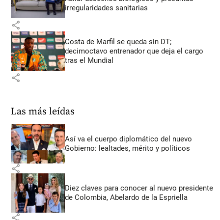
irregularidades sanitarias
share
Costa de Marfil se queda sin DT;
decimoctavo entrenador que deja el cargo
tras el Mundial
share
Las más leídas
Así va el cuerpo diplomático del nuevo
Gobierno: lealtades, mérito y políticos
share
Diez claves para conocer al nuevo presidente
de Colombia, Abelardo de la Espriella
share