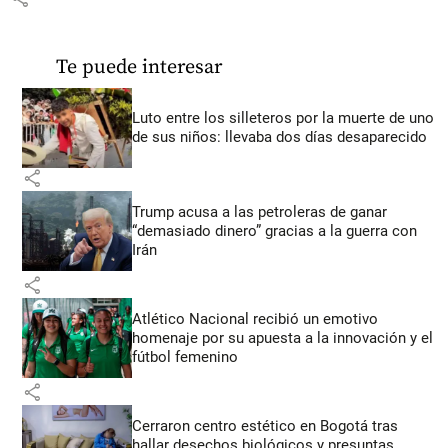
Te puede interesar
Luto entre los silleteros por la muerte de uno
de sus niños: llevaba dos días desaparecido
share
Trump acusa a las petroleras de ganar
“demasiado dinero” gracias a la guerra con
Irán
share
Atlético Nacional recibió un emotivo
homenaje por su apuesta a la innovación y el
fútbol femenino
share
Cerraron centro estético en Bogotá tras
hallar desechos biológicos y presuntas