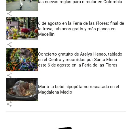
las nuevas reglas para circular en Colombia
share
6 de agosto en la Feria de las Flores: final de
la trova, tablados gratis y más planes en
Medellín
share
Concierto gratuito de Arelys Henao, tablado
en el Centro y recorridos por Santa Elena
este 6 de agosto en la Feria de las Flores
share
Murió la bebé hipopótamo rescatada en el
Magdalena Medio
share