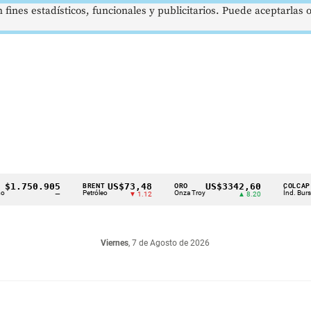
 fines estadísticos, funcionales y publicitarios. Puede aceptarlas
750.905
US$73,48
US$3342,60
16
BRENT
ORO
COLCAP
Petróleo
Onza Troy
Índ. Bursátil
—
▼ 1.12
▲ 8.20
Viernes
, 7 de Agosto de 2026