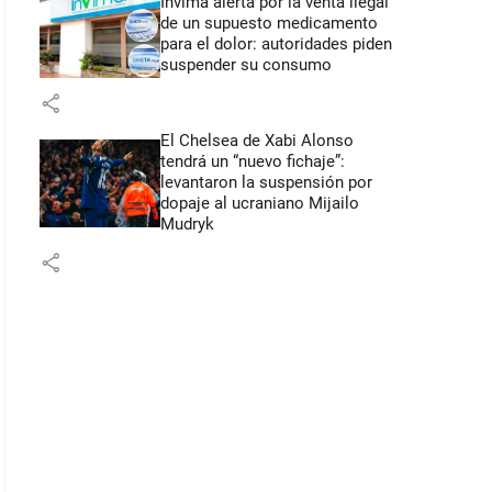
Invima alerta por la venta ilegal
de un supuesto medicamento
para el dolor: autoridades piden
suspender su consumo
share
El Chelsea de Xabi Alonso
tendrá un “nuevo fichaje”:
levantaron la suspensión por
dopaje al ucraniano Mijailo
Mudryk
share