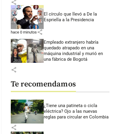
share
El círculo que llevó a De la
Espriella a la Presidencia
share
hace 0 minutos
Empleado extranjero habría
quedado atrapado en una
máquina industrial y murió en
una fábrica de Bogotá
share
Te recomendamos
¿Tiene una patineta o cicla
eléctrica? Ojo a las nuevas
reglas para circular en Colombia
share