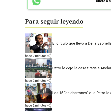
Únete a n
Para seguir leyendo
El círculo que llevó a De la Espriell
share
hace 2 minutos
Petro le dejó la casa tirada a Abe
share
hace 2 minutos
Los 15 “chicharrones” que Petro le 
share
hace 2 minutos