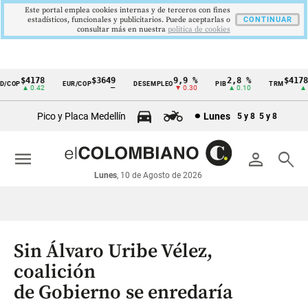
Este portal emplea cookies internas y de terceros con fines
estadísticos, funcionales y publicitarios. Puede aceptarlas o
CONTINUAR
consultar más en nuestra
politica de cookies
$4178
$3649
9,9 %
2,8 %
$4178,2
COP
EUR/COP
DESEMPLEO
PIB
TRM
Cintillo
▲ 0.42
—
▼ 0.30
▲ 0.10
▲ 0.4
de
Pico y Placa Medellín
Lunes
5 y 8
5 y 8
indicadores
económicos
menu
person
search
Colombia
Lunes
, 10 de Agosto de 2026
Sin Álvaro Uribe Vélez,
coalición
de Gobierno se enredaría