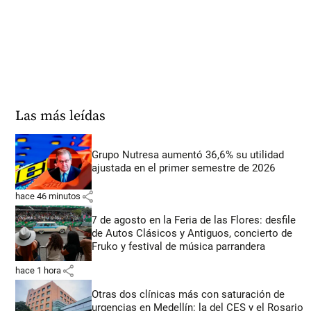
Las más leídas
Grupo Nutresa aumentó 36,6% su utilidad
ajustada en el primer semestre de 2026
share
hace 46 minutos
7 de agosto en la Feria de las Flores: desfile
de Autos Clásicos y Antiguos, concierto de
Fruko y festival de música parrandera
share
hace 1 hora
Otras dos clínicas más con saturación de
urgencias en Medellín: la del CES y el Rosario