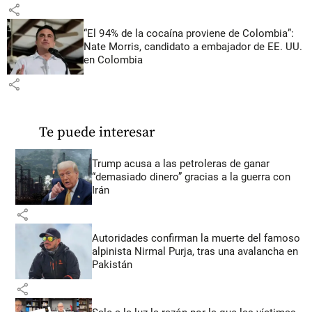
share
“El 94% de la cocaína proviene de Colombia”:
Nate Morris, candidato a embajador de EE. UU.
en Colombia
share
Te puede interesar
Trump acusa a las petroleras de ganar
“demasiado dinero” gracias a la guerra con
Irán
share
Autoridades confirman la muerte del famoso
alpinista Nirmal Purja, tras una avalancha en
Pakistán
share