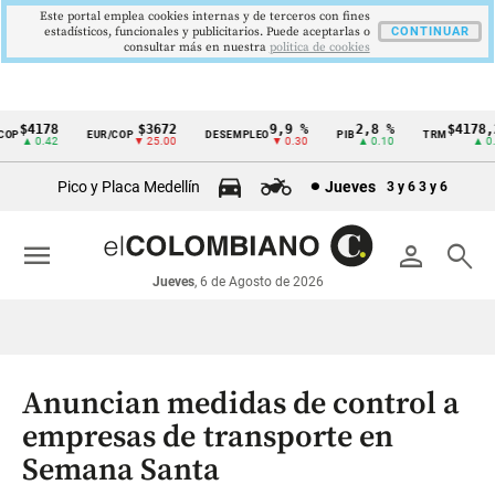
Este portal emplea cookies internas y de terceros con fines
estadísticos, funcionales y publicitarios. Puede aceptarlas o
CONTINUAR
consultar más en nuestra
politica de cookies
$4178
$3672
9,9 %
2,8 %
$4178,23
P
EUR/COP
DESEMPLEO
PIB
TRM
Cintillo
▲ 0.42
▼ 25.00
▼ 0.30
▲ 0.10
▲ 0.42
de
Pico y Placa Medellín
Jueves
3 y 6
3 y 6
indicadores
económicos
menu
person
search
Colombia
Jueves
, 6 de Agosto de 2026
Anuncian medidas de control a
empresas de transporte en
Semana Santa