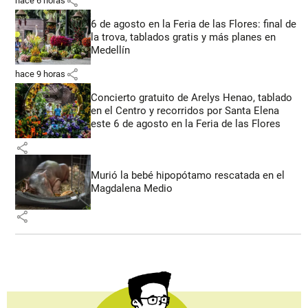
share
hace 6 horas
6 de agosto en la Feria de las Flores: final de
la trova, tablados gratis y más planes en
Medellín
share
hace 9 horas
Concierto gratuito de Arelys Henao, tablado
en el Centro y recorridos por Santa Elena
este 6 de agosto en la Feria de las Flores
share
Murió la bebé hipopótamo rescatada en el
Magdalena Medio
share