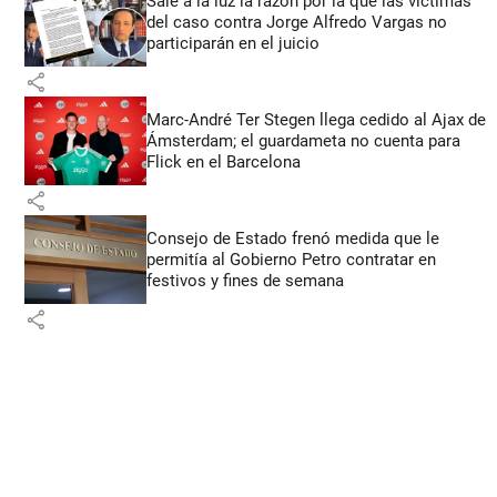
Sale a la luz la razón por la que las víctimas
del caso contra Jorge Alfredo Vargas no
participarán en el juicio
share
Marc-André Ter Stegen llega cedido al Ajax de
Ámsterdam; el guardameta no cuenta para
Flick en el Barcelona
share
Consejo de Estado frenó medida que le
permitía al Gobierno Petro contratar en
festivos y fines de semana
share