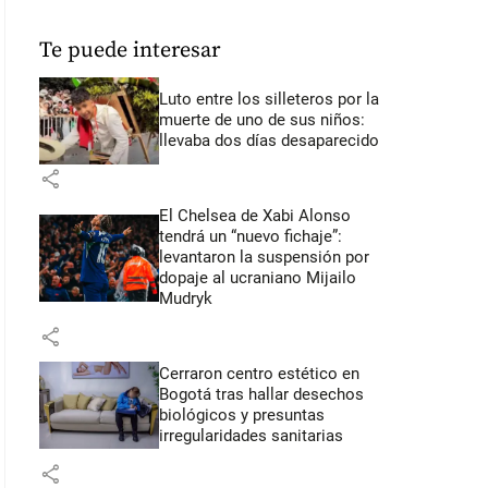
Te puede interesar
Luto entre los silleteros por la
muerte de uno de sus niños:
llevaba dos días desaparecido
share
El Chelsea de Xabi Alonso
tendrá un “nuevo fichaje”:
levantaron la suspensión por
dopaje al ucraniano Mijailo
Mudryk
share
Cerraron centro estético en
Bogotá tras hallar desechos
biológicos y presuntas
irregularidades sanitarias
share