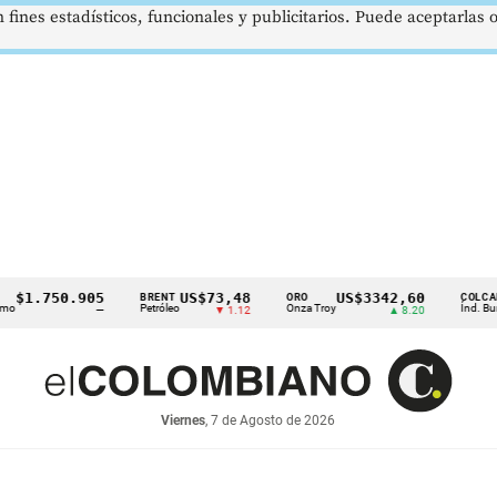
 fines estadísticos, funcionales y publicitarios. Puede aceptarlas
.750.905
US$73,48
US$3342,60
1
BRENT
ORO
COLCAP
Petróleo
Onza Troy
Índ. Bursátil
—
▼ 1.12
▲ 8.20
Viernes
, 7 de Agosto de 2026