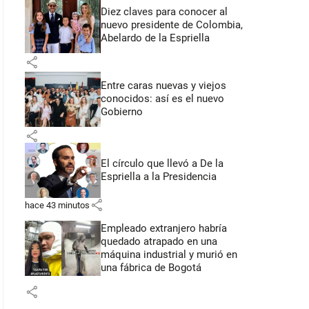
Diez claves para conocer al
nuevo presidente de Colombia,
Abelardo de la Espriella
share
Entre caras nuevas y viejos
conocidos: así es el nuevo
Gobierno
share
El círculo que llevó a De la
Espriella a la Presidencia
share
hace 43 minutos
Empleado extranjero habría
quedado atrapado en una
máquina industrial y murió en
una fábrica de Bogotá
share