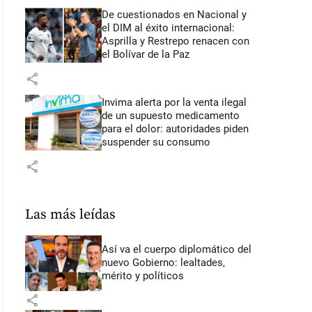
De cuestionados en Nacional y
el DIM al éxito internacional:
Asprilla y Restrepo renacen con
el Bolívar de la Paz
share
Invima alerta por la venta ilegal
de un supuesto medicamento
para el dolor: autoridades piden
suspender su consumo
share
Las más leídas
Así va el cuerpo diplomático del
nuevo Gobierno: lealtades,
mérito y políticos
share