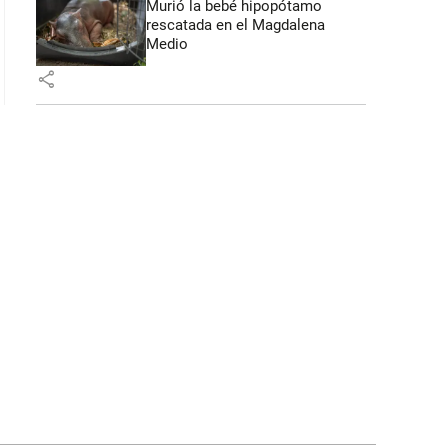
Murió la bebé hipopótamo
rescatada en el Magdalena
Medio
share