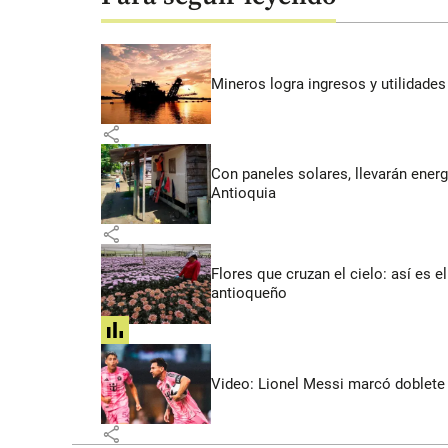
Mineros logra ingresos y utilidade
share
Con paneles solares, llevarán energí
Antioquia
share
Flores que cruzan el cielo: así es
antioqueño
share
Video: Lionel Messi marcó doblete 
share