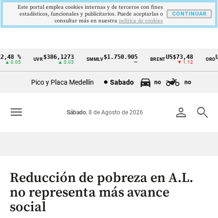
Este portal emplea cookies internas y de terceros con fines
estadísticos, funcionales y publicitarios. Puede aceptarlas o
CONTINUAR
consultar más en nuestra
politica de cookies
,48 %
$386,1273
$1.750.905
US$73,48
US
UVR
SMMLV
BRENT
ORO
Cintillo
▲ 0.05
▲ 0.03
—
▼ 1.12
de
Pico y Placa Medellín
Sabado
no
no
indicadores
económicos
menu
person
search
Sábado
, 8 de Agosto de 2026
Colombia
Reducción de pobreza en A.L.
no representa más avance
social