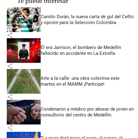
Te puede interesar
Camilo Durán, la nueva carta de gol del Celtic
y opción para la Selección Colombia
share
Él era Jarrison, el bombero de Medellín
fallecido en accidente en La Estrella
share
Arte a la calle: una obra colectiva este
martes en el MAMM ¡Participe!
share
Condenaron a médico por abusar de joven en
consultorio del centro de Medellín
share