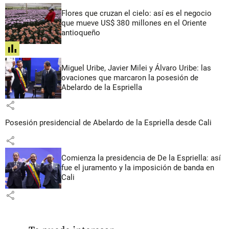
Flores que cruzan el cielo: así es el negocio
que mueve US$ 380 millones en el Oriente
antioqueño
share
Miguel Uribe, Javier Milei y Álvaro Uribe: las
ovaciones que marcaron la posesión de
Abelardo de la Espriella
share
Posesión presidencial de Abelardo de la Espriella desde Cali
share
Comienza la presidencia de De la Espriella: así
fue el juramento y la imposición de banda en
Cali
share