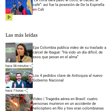
“La coca dará paso al coco, al cacao, al
café”: así fue la posesión de De la Espriella
en Cali
share
Las más leídas
Epa Colombia publica video de su traslado a
cárcel de Ibagué: “Ha sido un día difícil, de
esos que pesan en el alma”
share
hace 58 minutos
Los 4 pedidos clave de Antioquia al nuevo
Gobierno Nacional
share
hace 7 horas
Video | Tragedia aérea en Brasil: cuatro
personas murieron en un accidente de
helicóptero en Río y tres eran colombianas