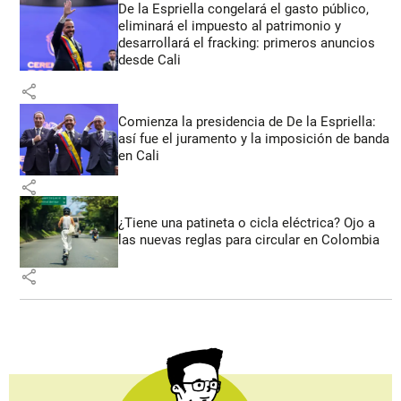
De la Espriella congelará el gasto público,
eliminará el impuesto al patrimonio y
desarrollará el fracking: primeros anuncios
desde Cali
share
Comienza la presidencia de De la Espriella:
así fue el juramento y la imposición de banda
en Cali
share
¿Tiene una patineta o cicla eléctrica? Ojo a
las nuevas reglas para circular en Colombia
share