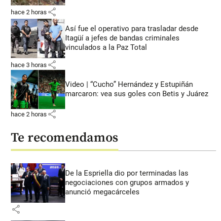
share
hace 2 horas
Así fue el operativo para trasladar desde
Itagüí a jefes de bandas criminales
vinculados a la Paz Total
share
hace 3 horas
Video | “Cucho” Hernández y Estupiñán
marcaron: vea sus goles con Betis y Juárez
share
hace 2 horas
Te recomendamos
De la Espriella dio por terminadas las
negociaciones con grupos armados y
anunció megacárceles
share