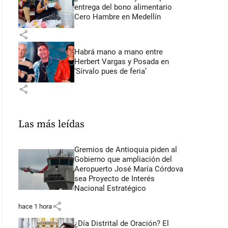
entrega del bono alimentario
Cero Hambre en Medellín
share
Habrá mano a mano entre
Herbert Vargas y Posada en
‘Sírvalo pues de feria’
share
Las más leídas
Gremios de Antioquia piden al
Gobierno que ampliación del
Aeropuerto José María Córdova
sea Proyecto de Interés
Nacional Estratégico
share
hace 1 hora
¿Día Distrital de Oración? El