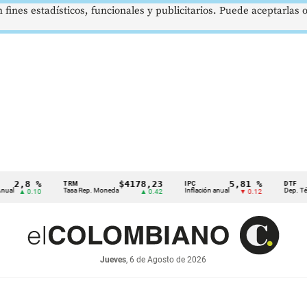
 fines estadísticos, funcionales y publicitarios. Puede aceptarlas
,8 %
$4178,23
5,81 %
TRM
IPC
DTF
Tasa Rep. Moneda
Inflación anual
Dep. Término 
▲ 0.10
▲ 0.42
▼ 0.12
Jueves
, 6 de Agosto de 2026