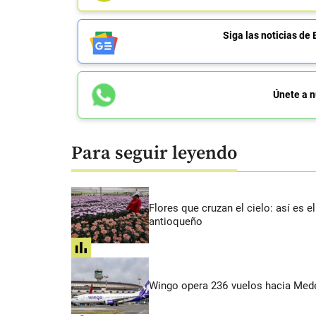
Siga las noticias 
Únete a n
Para seguir leyendo
Flores que cruzan el cielo: así es
antioqueño
share
Wingo opera 236 vuelos hacia Medell