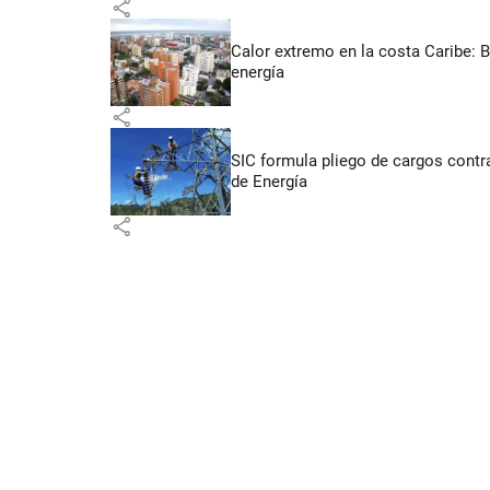
share
Calor extremo en la costa Caribe: 
energía
share
SIC formula pliego de cargos contra
de Energía
share