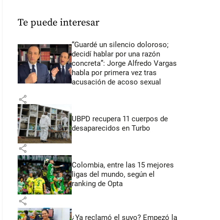
Te puede interesar
“Guardé un silencio doloroso;
decidí hablar por una razón
concreta”: Jorge Alfredo Vargas
habla por primera vez tras
acusación de acoso sexual
share
UBPD recupera 11 cuerpos de
desaparecidos en Turbo
share
Colombia, entre las 15 mejores
ligas del mundo, según el
ranking de Opta
share
¿Ya reclamó el suyo? Empezó la