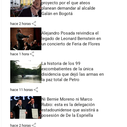
proyecto por el que ateos
planean demandar al alcalde
Galán en Bogotá
share
hace 2 horas
Alejandro Posada reivindica el
legado de Leonard Bernstein en
un concierto de Feria de Flores
share
hace 1 hora
La historia de los 99
excombatientes de la única
disidencia que dejó las armas en
la paz total de Petro
share
hace 11 horas
Ni Bernie Moreno ni Marco
Rubio: esta es la delegación
estadounidense que asistirá a
posesión de De la Espriella
share
hace 2 horas