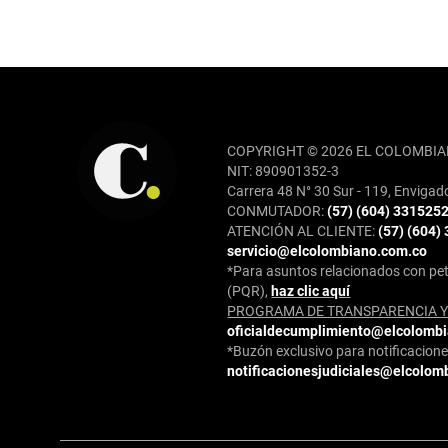
REDES SOCIALES
COPYRIGHT © 2026 EL COLOMBIA
NIT: 890901352-3
Carrera 48 N° 30 Sur - 119, Envigad
CONMUTADOR:
(57) (604) 331525
ATENCIÓN AL CLIENTE:
(57) (604)
servicio@elcolombiano.com.co
*Para asuntos relacionados con pet
(PQR),
haz clic aquí
PROGRAMA DE TRANSPARENCIA Y 
oficialdecumplimiento@elcolomb
*Buzón exclusivo para notificaciones
notificacionesjudiciales@elcolom