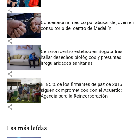
share
Condenaron a médico por abusar de joven en
consultorio del centro de Medellín
share
Cerraron centro estético en Bogotá tras
hallar desechos biológicos y presuntas
irregularidades sanitarias
share
El 85 % de los firmantes de paz de 2016
siguen comprometidos con el Acuerdo:
Agencia para la Reincorporación
share
Las más leídas