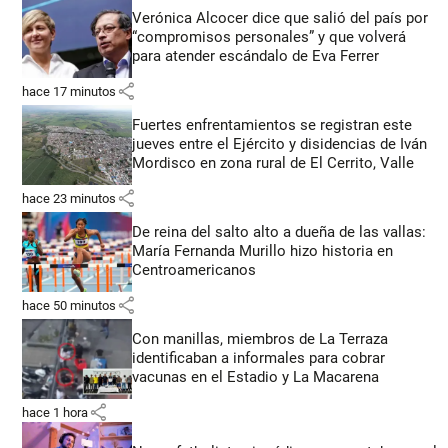
Verónica Alcocer dice que salió del país por
“compromisos personales” y que volverá
para atender escándalo de Eva Ferrer
share
hace 17 minutos
Fuertes enfrentamientos se registran este
jueves entre el Ejército y disidencias de Iván
Mordisco en zona rural de El Cerrito, Valle
share
hace 23 minutos
De reina del salto alto a dueña de las vallas:
María Fernanda Murillo hizo historia en
Centroamericanos
share
hace 50 minutos
Con manillas, miembros de La Terraza
identificaban a informales para cobrar
vacunas en el Estadio y La Macarena
share
hace 1 hora