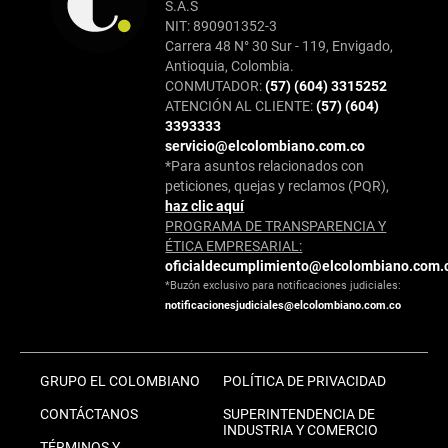
S.A.S
NIT: 890901352-3
Carrera 48 N° 30 Sur - 119, Envigado,
Antioquia, Colombia.
CONMUTADOR:
(57) (604) 3315252
ATENCIÓN AL CLIENTE:
(57) (604)
3393333
servicio@elcolombiano.com.co
*Para asuntos relacionados con
peticiones, quejas y reclamos (PQR),
haz clic aquí
PROGRAMA DE TRANSPARENCIA Y
ÉTICA EMPRESARIAL:
oficialdecumplimiento@elcolombiano.com.
*Buzón exclusivo para notificaciones judiciales:
notificacionesjudiciales@elcolombiano.com.co
GRUPO EL COLOMBIANO
POLÍTICA DE PRIVACIDAD
CONTÁCTANOS
SUPERINTENDENCIA DE
INDUSTRIA Y COMERCIO
TÉRMINOS Y