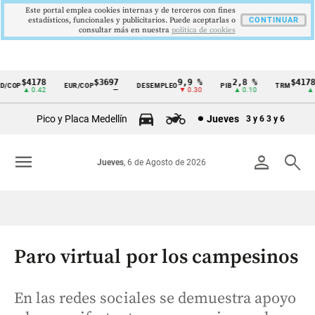
Este portal emplea cookies internas y de terceros con fines
estadísticos, funcionales y publicitarios. Puede aceptarlas o
CONTINUAR
consultar más en nuestra
politica de cookies
$4178
$3697
9,9 %
2,8 %
$4178,
COP
EUR/COP
DESEMPLEO
PIB
TRM
Cintillo
▲ 0.42
—
▼ 0.30
▲ 0.10
▲ 0.
de
Pico y Placa Medellín
Jueves
3 y 6
3 y 6
indicadores
económicos
menu
person
search
Jueves
, 6 de Agosto de 2026
Colombia
Paro virtual por los campesinos
En las redes sociales se demuestra apoyo