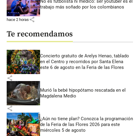
No es futbolista ni médico: ser youtuber es el
trabajo más soñado por los colombianos
share
hace 2 horas
Te recomendamos
Concierto gratuito de Arelys Henao, tablado
en el Centro y recorridos por Santa Elena
este 6 de agosto en la Feria de las Flores
share
Murió la bebé hipopótamo rescatada en el
Magdalena Medio
share
¿Aún no tiene plan? Conozca la programación
de la Feria de las Flores 2026 para este
miércoles 5 de agosto