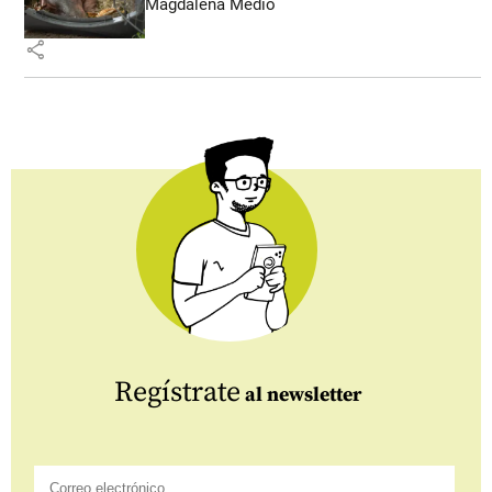
Magdalena Medio
share
Regístrate
al newsletter