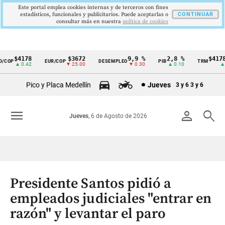
Este portal emplea cookies internas y de terceros con fines
estadísticos, funcionales y publicitarios. Puede aceptarlas o
CONTINUAR
consultar más en nuestra
politica de cookies
$4178
$3672
9,9 %
2,8 %
$4178,
COP
EUR/COP
DESEMPLEO
PIB
TRM
Cintillo
▲ 0.42
▼ 25.00
▼ 0.30
▲ 0.10
▲ 0.
de
Pico y Placa Medellín
Jueves
3 y 6
3 y 6
indicadores
económicos
menu
person
search
Jueves
, 6 de Agosto de 2026
Colombia
Presidente Santos pidió a
empleados judiciales "entrar en
razón" y levantar el paro