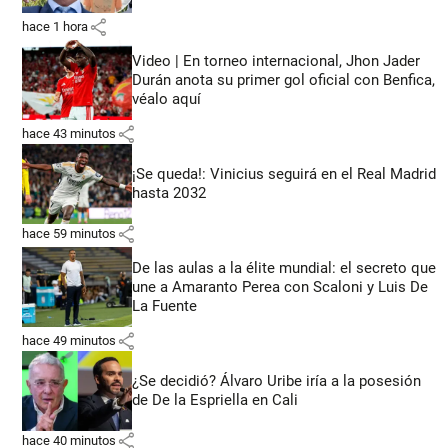
share
hace 1 hora
Video | En torneo internacional, Jhon Jader
Durán anota su primer gol oficial con Benfica,
véalo aquí
share
hace 43 minutos
¡Se queda!: Vinicius seguirá en el Real Madrid
hasta 2032
share
hace 59 minutos
De las aulas a la élite mundial: el secreto que
une a Amaranto Perea con Scaloni y Luis De
La Fuente
share
hace 49 minutos
¿Se decidió? Álvaro Uribe iría a la posesión
de De la Espriella en Cali
share
hace 40 minutos