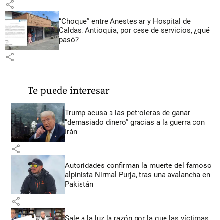
share
“Choque” entre Anestesiar y Hospital de
Caldas, Antioquia, por cese de servicios, ¿qué
pasó?
share
Te puede interesar
Trump acusa a las petroleras de ganar
“demasiado dinero” gracias a la guerra con
Irán
share
Autoridades confirman la muerte del famoso
alpinista Nirmal Purja, tras una avalancha en
Pakistán
share
Sale a la luz la razón por la que las víctimas