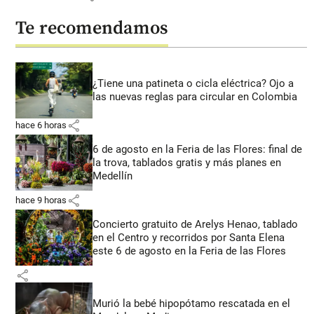
Te recomendamos
¿Tiene una patineta o cicla eléctrica? Ojo a
las nuevas reglas para circular en Colombia
share
hace 6 horas
6 de agosto en la Feria de las Flores: final de
la trova, tablados gratis y más planes en
Medellín
share
hace 9 horas
Concierto gratuito de Arelys Henao, tablado
en el Centro y recorridos por Santa Elena
este 6 de agosto en la Feria de las Flores
share
Murió la bebé hipopótamo rescatada en el