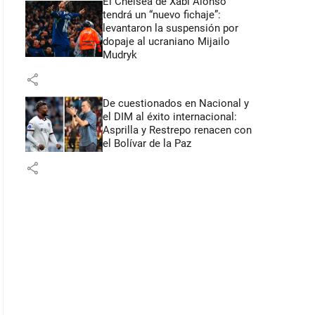
El Chelsea de Xabi Alonso
tendrá un “nuevo fichaje”:
levantaron la suspensión por
dopaje al ucraniano Mijailo
Mudryk
share
De cuestionados en Nacional y
el DIM al éxito internacional:
Asprilla y Restrepo renacen con
el Bolívar de la Paz
share