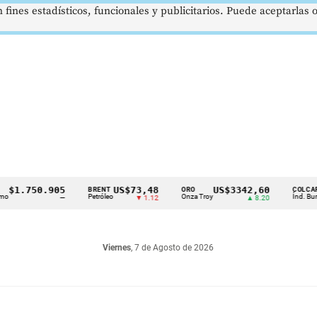
 fines estadísticos, funcionales y publicitarios. Puede aceptarlas
.750.905
US$73,48
US$3342,60
1
BRENT
ORO
COLCAP
Petróleo
Onza Troy
Índ. Bursátil
—
▼ 1.12
▲ 8.20
Viernes
, 7 de Agosto de 2026