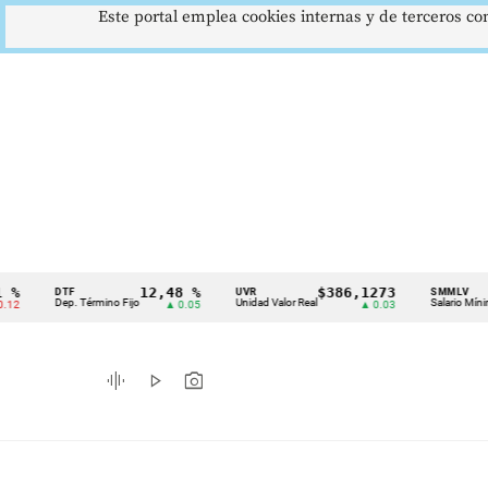
Este portal emplea cookies internas y de terceros con
12,48 %
$386,1273
$1
DTF
UVR
SMMLV
Cintillo
Dep. Término Fijo
Unidad Valor Real
Salario Mínimo
▲ 0.05
▲ 0.03
de
indicadores
graphic_eq
play_arrow
photo_camera
económicos
Colombia