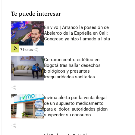
Te puede interesar
En vivo | Arrancó la posesión de
Abelardo de la Espriella en Cali:
Congreso ya hizo llamado a lista
share
hace 7 horas
Cerraron centro estético en
Bogotá tras hallar desechos
biológicos y presuntas
irregularidades sanitarias
share
Invima alerta por la venta ilegal
de un supuesto medicamento
para el dolor: autoridades piden
suspender su consumo
share