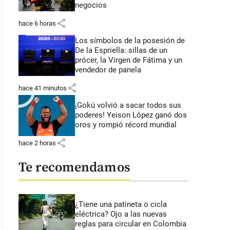
negocios
share
hace 6 horas
Los símbolos de la posesión de
De la Espriella: sillas de un
prócer, la Virgen de Fátima y un
vendedor de panela
share
hace 41 minutos
¡Gokú volvió a sacar todos sus
poderes! Yeison López ganó dos
oros y rompió récord mundial
share
hace 2 horas
Te recomendamos
¿Tiene una patineta o cicla
eléctrica? Ojo a las nuevas
reglas para circular en Colombia