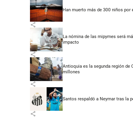
Han muerto más de 300 niños por 
share
La nómina de las mipymes será más
impacto
share
Antioquia es la segunda región de
millones
share
Santos respaldó a Neymar tras la p
share