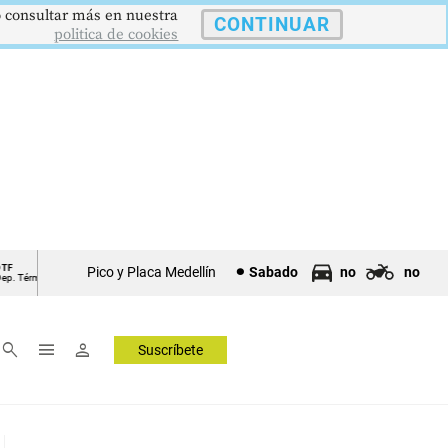
 o consultar más en nuestra
CONTINUAR
politica de cookies
12,48 %
$386,1273
$1.750.90
UVR
SMMLV
Pico y Placa Medellín
Sabado
no
no
mino Fijo
Unidad Valor Real
Salario Mínimo
▲ 0.05
▲ 0.03
search
menu
person
Suscríbete