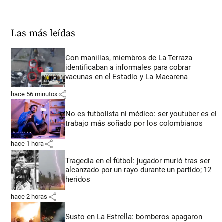
Las más leídas
Con manillas, miembros de La Terraza
identificaban a informales para cobrar
vacunas en el Estadio y La Macarena
share
hace 56 minutos
No es futbolista ni médico: ser youtuber es el
trabajo más soñado por los colombianos
share
hace 1 hora
Tragedia en el fútbol: jugador murió tras ser
alcanzado por un rayo durante un partido; 12
heridos
share
hace 2 horas
Susto en La Estrella: bomberos apagaron