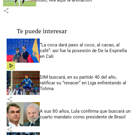
share
Te puede interesar
“La coca dará paso al coco, al cacao, al
café”: así fue la posesión de De la Espriella
en Cali
share
DIM buscará, en su partido 40 del año,
ratificar su “renacer” en Liga enfrentando al
Tolima
share
A sus 80 años, Lula confirma que buscará un
cuarto mandato como presidente de Brasil
share