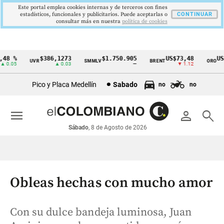
Este portal emplea cookies internas y de terceros con fines
estadísticos, funcionales y publicitarios. Puede aceptarlas o
CONTINUAR
consultar más en nuestra
politica de cookies
8 %
$386,1273
$1.750.905
US$73,48
US$3
UVR
SMMLV
BRENT
ORO
Cintillo
0.05
▲ 0.03
—
▼ 1.12
de
Pico y Placa Medellín
Sabado
no
no
indicadores
económicos
menu
person
search
Colombia
Sábado
, 8 de Agosto de 2026
Obleas hechas con mucho amor
Con su dulce bandeja luminosa, Juan