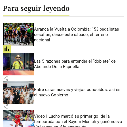
Para seguir leyendo
Arranca la Vuelta a Colombia: 153 pedalistas
desafían, desde este sábado, el terreno
nacional
share
Las 5 razones para entender el “doblete” de
Abelardo De la Espriella
share
Entre caras nuevas y viejos conocidos: así es
el nuevo Gobierno
share
Video | Lucho marcó su primer gol de la
temporada con el Bayern Múnich y ganó nuevo
título; vea aquí la anotación