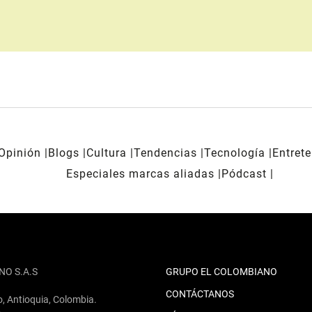
Opinión
Blogs
Cultura
Tendencias
Tecnología
Entret
Especiales marcas aliadas
Pódcast
NO S.A.S
GRUPO EL COLOMBIANO
CONTÁCTANOS
o, Antioquia, Colombia.