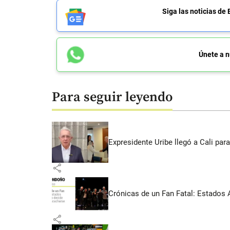
Siga las noticias 
Únete a n
Para seguir leyendo
Expresidente Uribe llegó a Cali para
share
Crónicas de un Fan Fatal: Estados 
share