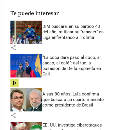
Te puede interesar
DIM buscará, en su partido 40
del año, ratificar su “renacer” en
Liga enfrentando al Tolima
share
“La coca dará paso al coco, al
cacao, al café”: así fue la
posesión de De la Espriella en
Cali
share
A sus 80 años, Lula confirma
que buscará un cuarto mandato
como presidente de Brasil
share
EE. UU. investiga ciberataques