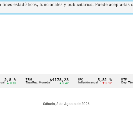
 fines estadísticos, funcionales y publicitarios. Puede aceptarlas
,8 %
$4178,23
5,81 %
TRM
IPC
DTF
Tasa Rep. Moneda
Inflación anual
Dep. Término F
 0.10
▲ 0.42
▼ 0.12
Sábado
, 8 de Agosto de 2026