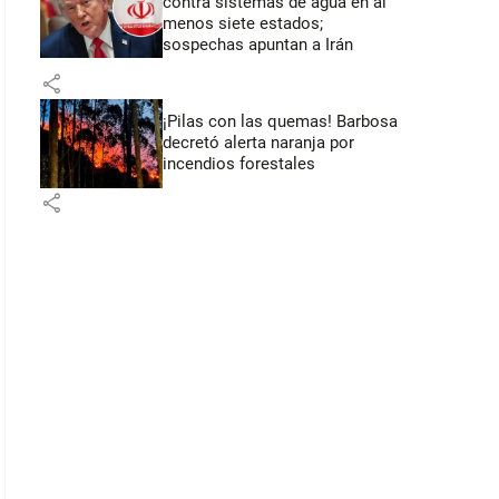
contra sistemas de agua en al
menos siete estados;
sospechas apuntan a Irán
share
¡Pilas con las quemas! Barbosa
decretó alerta naranja por
incendios forestales
share