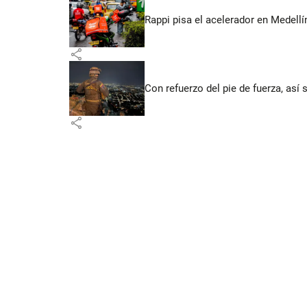
Rappi pisa el acelerador en Medel
share
Con refuerzo del pie de fuerza, así 
share