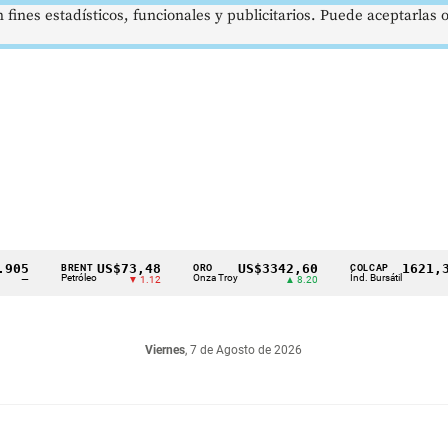
 fines estadísticos, funcionales y publicitarios. Puede aceptarlas
US$73,48
US$3342,60
1621,34 p
BRENT
ORO
COLCAP
Petróleo
Onza Troy
Índ. Bursátil
▼ 1.12
▲ 8.20
▲ 0.
Viernes
, 7 de Agosto de 2026