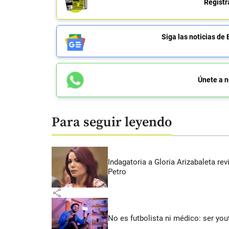
Regístr
Siga las noticias 
Únete a n
Para seguir leyendo
Indagatoria a Gloria Arizabaleta re
Petro
share
No es futbolista ni médico: ser yo