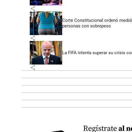
share
Corte Constitucional ordenó medida
personas con sobrepeso
share
La FIFA intenta superar su crisis co
share
Regístrate
al n