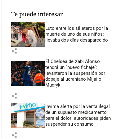
Te puede interesar
Luto entre los silleteros por la
muerte de uno de sus niños:
llevaba dos días desaparecido
share
El Chelsea de Xabi Alonso
tendrá un “nuevo fichaje”:
levantaron la suspensión por
dopaje al ucraniano Mijailo
Mudryk
share
Invima alerta por la venta ilegal
de un supuesto medicamento
para el dolor: autoridades piden
suspender su consumo
share