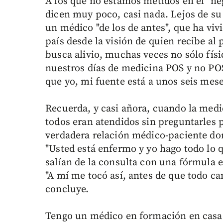
A los que no estamos metidos en el "ne
dicen muy poco, casi nada. Lejos de su
un médico "de los de antes", que ha viv
país desde la visión de quien recibe al
busca alivio, muchas veces no sólo físi
nuestros días de medicina POS y no POS
que yo, mi fuente está a unos seis mes
Recuerda, y casi añora, cuando la medi
todos eran atendidos sin preguntarles p
verdadera relación médico-paciente don
"Usted está enfermo y yo hago todo lo q
salían de la consulta con una fórmula 
"A mí me tocó así, antes de que todo ca
concluye.
Tengo un médico en formación en casa.