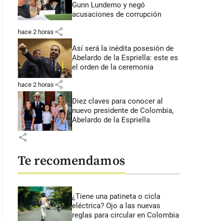
Gunn Lundemo y negó
acusaciones de corrupción
share
hace 2 horas
Así será la inédita posesión de
Abelardo de la Espriella: este es
el orden de la ceremonia
share
hace 2 horas
Diez claves para conocer al
nuevo presidente de Colombia,
Abelardo de la Espriella
share
Te recomendamos
¿Tiene una patineta o cicla
eléctrica? Ojo a las nuevas
reglas para circular en Colombia