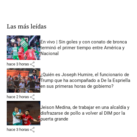
Las más leídas
En vivo | Sin goles y con conato de bronca
terminó el primer tiempo entre América y
Nacional
share
hace 3 horas
¿Quién es Joseph Humire, el funcionario de
Trump que ha acompañado a De la Espriella
en sus primeras horas de gobierno?
share
hace 2 horas
Jeison Medina, de trabajar en una alcaldía y
disfrazarse de pollo a volver al DIM por la
puerta grande
share
hace 3 horas