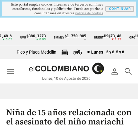
Este portal emplea cookies internas y de terceros con fines
estadísticos, funcionales y publicitarios. Puede aceptarlas o
CONTINUAR
consultar más en nuestra
politica de cookies
48 %
$386,1273
$1.750.905
US$73,48
US$
UVR
SMMLV
BRENT
ORO
Cintillo
 0.05
▲ 0.03
—
▼ 1.12
de
Pico y Placa Medellín
Lunes
5 y 8
5 y 8
indicadores
económicos
menu
person
search
Colombia
Lunes
, 10 de Agosto de 2026
Niña de 15 años relacionada con
el asesinato del niño mariachi