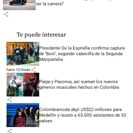
ver la carrera?
share
Te puede interesar
Presidente De la Espriella confirma captura
de ‘Boni’, segundo cabecilla de la Segunda
Marquetalia
share
hace 13 horas
Paipa y Pasonva, así suenan los nuevos
géneros musicales hechos en Colombia
share
Colombiamoda dejó US$22 millones para
Medellín y reunió a 65.000 asistentes de 53
países
share