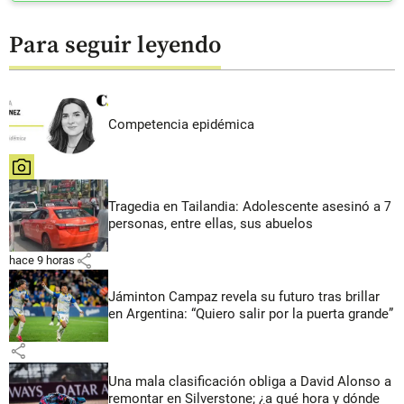
Para seguir leyendo
Competencia epidémica
share
Tragedia en Tailandia: Adolescente asesinó a 7
personas, entre ellas, sus abuelos
share
hace 9 horas
Jáminton Campaz revela su futuro tras brillar
en Argentina: “Quiero salir por la puerta grande”
share
Una mala clasificación obliga a David Alonso a
remontar en Silverstone; ¿a qué hora y dónde