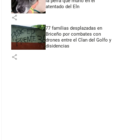
la perra que murió en el
atentado del Eln
share
77 familias desplazadas en
Briceño por combates con
drones entre el Clan del Golfo y
disidencias
share