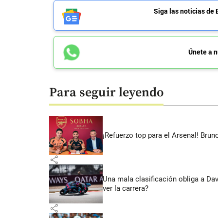
Siga las noticias 
Únete a n
Para seguir leyendo
¡Refuerzo top para el Arsenal! Bru
share
Una mala clasificación obliga a Da
ver la carrera?
share