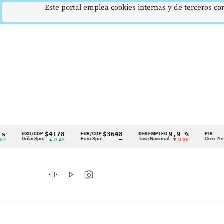
Este portal emplea cookies internas y de terceros con
$4178
$3648
9,9 %
2,8
USD/COP
EUR/COP
DESEMPLEO
PIB
Cintillo
Dólar Spot
Euro Spot
Tasa Nacional
Crec. Anual
▲ 0.42
—
▼ 0.30
▲ 0
de
indicadores
graphic_eq
play_arrow
photo_camera
económicos
Colombia