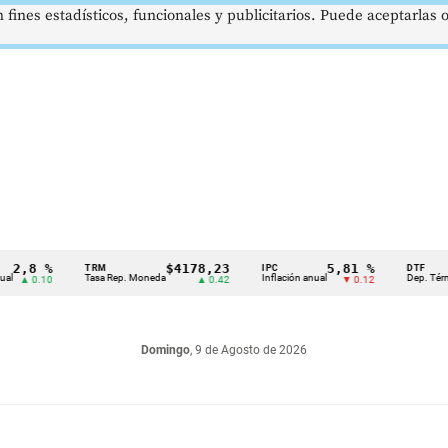
 fines estadísticos, funcionales y publicitarios. Puede aceptarlas
 %
$4178,23
5,81 %
TRM
IPC
DTF
Tasa Rep. Moneda
Inflación anual
Dep. Término Fijo
.10
▲ 0.42
▼ 0.12
Domingo
, 9 de Agosto de 2026