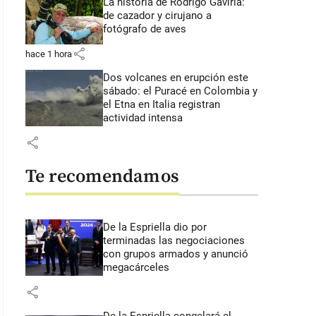
La historia de Rodrigo Gaviria:
de cazador y cirujano a
fotógrafo de aves
share
hace 1 hora
Dos volcanes en erupción este
sábado: el Puracé en Colombia y
el Etna en Italia registran
actividad intensa
share
Te recomendamos
De la Espriella dio por
terminadas las negociaciones
con grupos armados y anunció
megacárceles
share