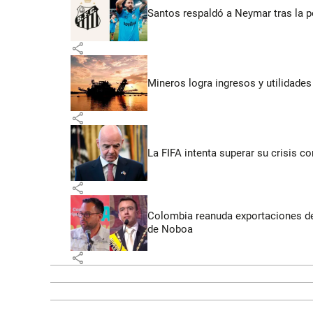
Santos respaldó a Neymar tras la p
share
Mineros logra ingresos y utilidade
share
La FIFA intenta superar su crisis co
share
Colombia reanuda exportaciones de
de Noboa
share