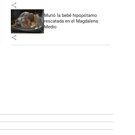
share
Murió la bebé hipopótamo
rescatada en el Magdalena
Medio
share