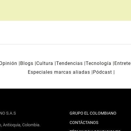
Opinión
Blogs
Cultura
Tendencias
Tecnología
Entret
Especiales marcas aliadas
Pódcast
NO S.A.S
GRUPO EL COLOMBIANO
CONTÁCTANOS
o, Antioquia, Colombia.
2