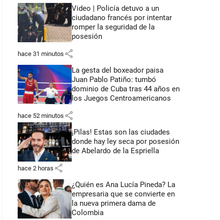
Video | Policía detuvo a un
ciudadano francés por intentar
romper la seguridad de la
posesión
share
hace 31 minutos
La gesta del boxeador paisa
Juan Pablo Patiño: tumbó
dominio de Cuba tras 44 años en
los Juegos Centroamericanos
share
hace 52 minutos
¡Pilas! Estas son las ciudades
donde hay ley seca por posesión
de Abelardo de la Espriella
share
hace 2 horas
¿Quién es Ana Lucía Pineda? La
empresaria que se convierte en
la nueva primera dama de
Colombia