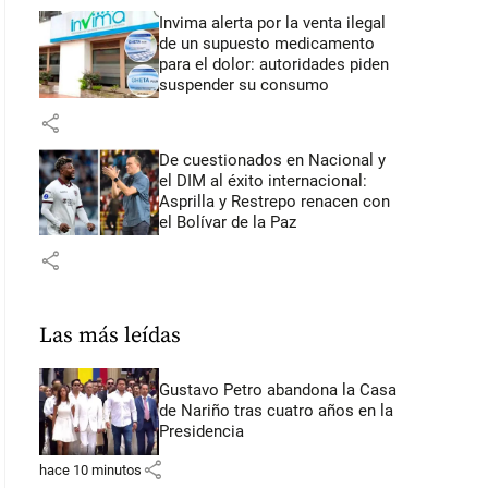
Invima alerta por la venta ilegal
de un supuesto medicamento
para el dolor: autoridades piden
suspender su consumo
share
De cuestionados en Nacional y
el DIM al éxito internacional:
Asprilla y Restrepo renacen con
el Bolívar de la Paz
share
Las más leídas
Gustavo Petro abandona la Casa
de Nariño tras cuatro años en la
Presidencia
share
hace 10 minutos