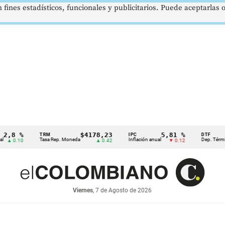
 fines estadísticos, funcionales y publicitarios. Puede aceptarlas
 %
$4178,23
5,81 %
TRM
IPC
DTF
Tasa Rep. Moneda
Inflación anual
Dep. Término Fijo
.10
▲ 0.42
▼ 0.12
Viernes
, 7 de Agosto de 2026