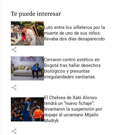
Te puede interesar
Luto entre los silleteros por la
muerte de uno de sus niños:
llevaba dos días desaparecido
share
Cerraron centro estético en
Bogotá tras hallar desechos
biológicos y presuntas
irregularidades sanitarias
share
El Chelsea de Xabi Alonso
tendrá un “nuevo fichaje”:
levantaron la suspensión por
dopaje al ucraniano Mijailo
Mudryk
share