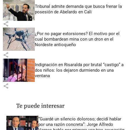
Tribunal admite demanda que busca frenar la
posesión de Abelardo en Cali
share
¿Por no pagar extorsiones? El motivo por el
cual bombardean mina con un dron en el
Nordeste antioqueño
share
Indignación en Risaralda por brutal “castigo” a
dos niños: los dejaron durmiendo en una
ventana
share
Te puede interesar
“Guardé un silencio doloroso; decidí hablar
por una razón concreta”: Jorge Alfredo
Vargas habla por primera vez tras acusación