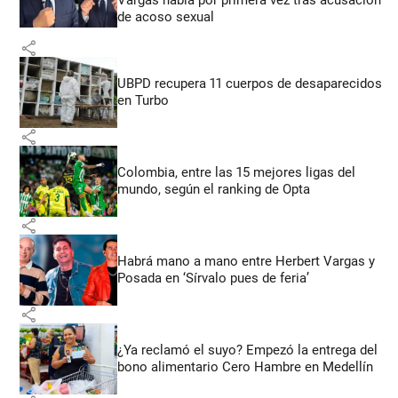
de acoso sexual
share
UBPD recupera 11 cuerpos de desaparecidos
en Turbo
share
Colombia, entre las 15 mejores ligas del
mundo, según el ranking de Opta
share
Habrá mano a mano entre Herbert Vargas y
Posada en ‘Sírvalo pues de feria’
share
¿Ya reclamó el suyo? Empezó la entrega del
bono alimentario Cero Hambre en Medellín