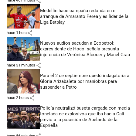
share
hace 46 minutos
Medellín hace campaña redonda en el
arranque de Amaranto Perea y es líder de la
Liga Betplay
share
hace 1 hora
Nuevos audios sacuden a Ecopetrol:
expresidente de Hocol señala presunta
injerencia de Verónica Alcocer y Manel Grau
share
hace 31 minutos
Para el 2 de septiembre quedó indagatoria a
Gloria Arizabaleta por maniobras para
suspender a Petro
share
hace 2 horas
Policía neutralizó buseta cargada con media
tonelada de explosivos que iba hacia Cali
previo a la posesión de Abelardo de la
Espriella
share
hace 56 minutos