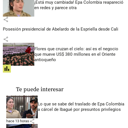
¡Está muy cambiada! Epa Colombia reapareció
en redes y parece otra
share
Posesión presidencial de Abelardo de la Espriella desde Cali
share
Flores que cruzan el cielo: así es el negocio
que mueve US$ 380 millones en el Oriente
antioqueño
share
Te puede interesar
Lo que se sabe del traslado de Epa Colombia
a cárcel de Ibagué por presuntos privilegios
share
hace 13 horas