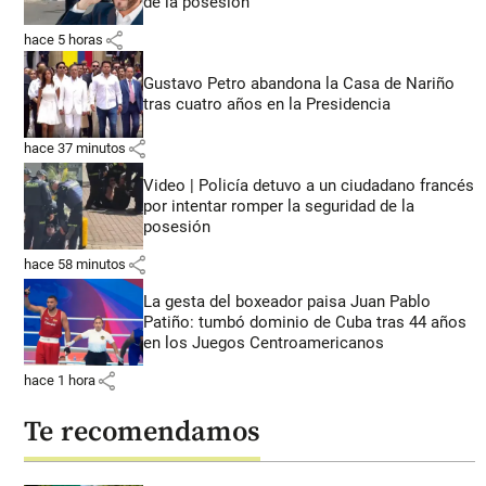
de la posesión
share
hace 5 horas
Gustavo Petro abandona la Casa de Nariño
tras cuatro años en la Presidencia
share
hace 37 minutos
Video | Policía detuvo a un ciudadano francés
por intentar romper la seguridad de la
posesión
share
hace 58 minutos
La gesta del boxeador paisa Juan Pablo
Patiño: tumbó dominio de Cuba tras 44 años
en los Juegos Centroamericanos
share
hace 1 hora
Te recomendamos