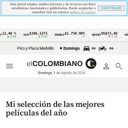
Este portal emplea cookies internas y de terceros con fines
estadísticos, funcionales y publicitarios. Puede aceptarlas o
CONTINUAR
consultar más en nuestra
politica de cookies
2,48 %
$386,1273
$1.750.905
US$73,48
U
UVR
SMMLV
BRENT
ORO
Cintillo
▲ 0.05
▲ 0.03
—
▼ 1.12
de
Pico y Placa Medellín
Domingo
no
no
indicadores
económicos
menu
person
search
Colombia
Domingo
, 9 de Agosto de 2026
Mi selección de las mejores
películas del año