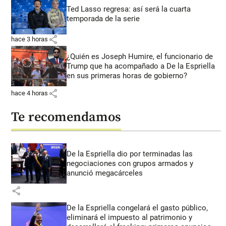
Ted Lasso regresa: así será la cuarta
temporada de la serie
share
hace 3 horas
¿Quién es Joseph Humire, el funcionario de
Trump que ha acompañado a De la Espriella
en sus primeras horas de gobierno?
share
hace 4 horas
Te recomendamos
De la Espriella dio por terminadas las
negociaciones con grupos armados y
anunció megacárceles
share
De la Espriella congelará el gasto público,
eliminará el impuesto al patrimonio y