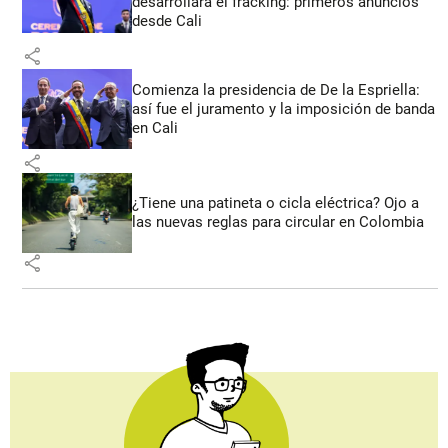
desarrollará el fracking: primeros anuncios
desde Cali
share
Comienza la presidencia de De la Espriella:
así fue el juramento y la imposición de banda
en Cali
share
¿Tiene una patineta o cicla eléctrica? Ojo a
las nuevas reglas para circular en Colombia
share