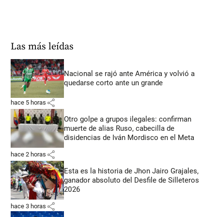
Las más leídas
Nacional se rajó ante América y volvió a
quedarse corto ante un grande
share
hace 5 horas
Otro golpe a grupos ilegales: confirman
muerte de alias Ruso, cabecilla de
disidencias de Iván Mordisco en el Meta
share
hace 2 horas
Esta es la historia de Jhon Jairo Grajales,
ganador absoluto del Desfile de Silleteros
2026
share
hace 3 horas