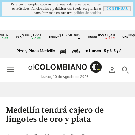
Este portal emplea cookies internas y de terceros con fines
estadísticos, funcionales y publicitarios. Puede aceptarlas o
CONTINUAR
consultar más en nuestra
politica de cookies
 %
$386,1273
$1.750.905
US$73,48
US$33
UVR
SMMLV
BRENT
ORO
Cintillo
05
▲ 0.03
—
▼ 1.12
de
Pico y Placa Medellín
Lunes
5 y 8
5 y 8
indicadores
económicos
menu
person
search
Colombia
Lunes
, 10 de Agosto de 2026
Medellín tendrá cajero de
lingotes de oro y plata