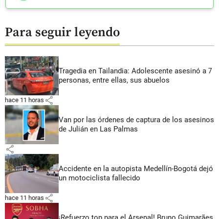
Para seguir leyendo
Tragedia en Tailandia: Adolescente asesinó a 7
personas, entre ellas, sus abuelos
share
hace 11 horas
Van por las órdenes de captura de los asesinos
de Julián en Las Palmas
share
Accidente en la autopista Medellín-Bogotá dejó
un motociclista fallecido
share
hace 11 horas
¡Refuerzo top para el Arsenal! Bruno Guimarães