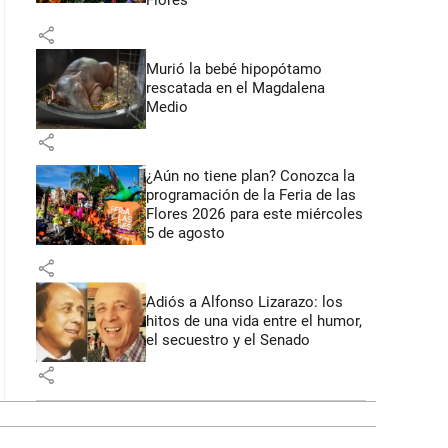
Flores
share
Murió la bebé hipopótamo
rescatada en el Magdalena
Medio
share
¿Aún no tiene plan? Conozca la
programación de la Feria de las
Flores 2026 para este miércoles
5 de agosto
share
Adiós a Alfonso Lizarazo: los
hitos de una vida entre el humor,
el secuestro y el Senado
share