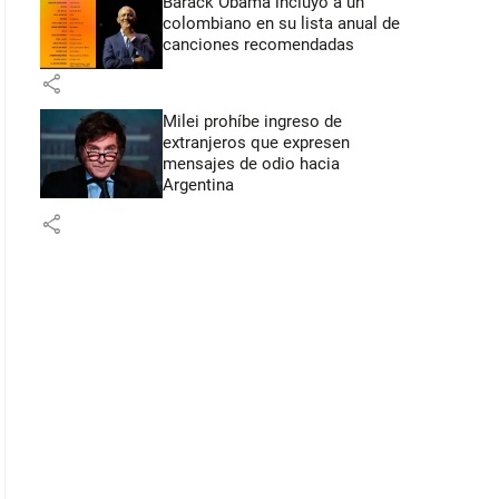
Barack Obama incluyó a un
colombiano en su lista anual de
canciones recomendadas
share
Milei prohíbe ingreso de
extranjeros que expresen
mensajes de odio hacia
Argentina
share