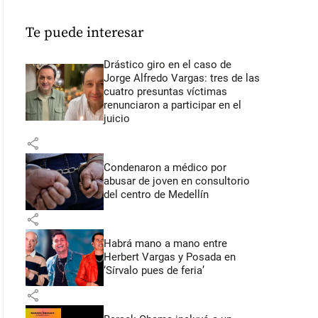
Te puede interesar
Drástico giro en el caso de
Jorge Alfredo Vargas: tres de las
cuatro presuntas víctimas
renunciaron a participar en el
juicio
share
Condenaron a médico por
abusar de joven en consultorio
del centro de Medellín
share
Habrá mano a mano entre
Herbert Vargas y Posada en
‘Sírvalo pues de feria’
share