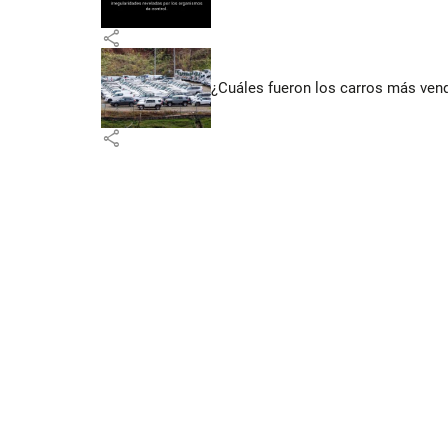
share
¿Cuáles fueron los carros más vend
share