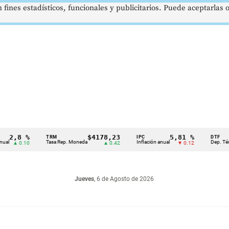
 fines estadísticos, funcionales y publicitarios. Puede aceptarlas
,8 %
$4178,23
5,81 %
TRM
IPC
DTF
Tasa Rep. Moneda
Inflación anual
Dep. Término F
▲ 0.10
▲ 0.42
▼ 0.12
Jueves
, 6 de Agosto de 2026