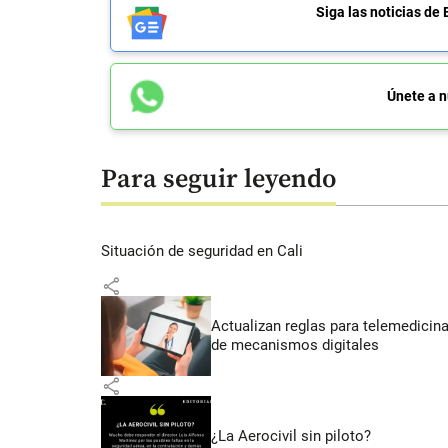
Siga las noticias 
Únete a n
Para seguir leyendo
Situación de seguridad en Cali
share
Actualizan reglas para telemedicin
de mecanismos digitales
share
¿La Aerocivil sin piloto?