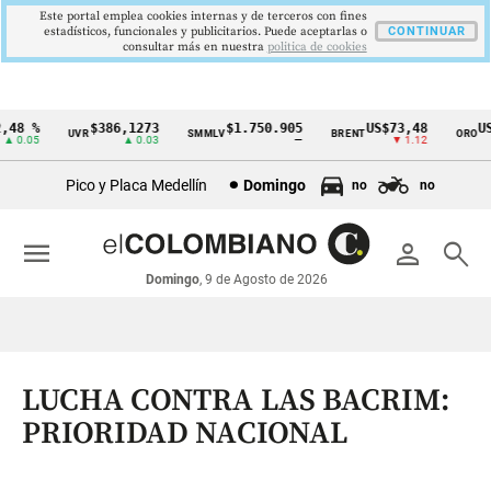
Este portal emplea cookies internas y de terceros con fines
estadísticos, funcionales y publicitarios. Puede aceptarlas o
CONTINUAR
consultar más en nuestra
politica de cookies
8 %
$386,1273
$1.750.905
US$73,48
US$
UVR
SMMLV
BRENT
ORO
Cintillo
0.05
▲ 0.03
—
▼ 1.12
de
Pico y Placa Medellín
Domingo
no
no
indicadores
económicos
menu
person
search
Colombia
Domingo
, 9 de Agosto de 2026
LUCHA CONTRA LAS BACRIM:
PRIORIDAD NACIONAL