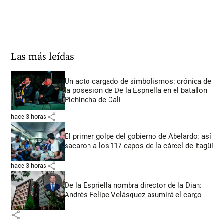
Las más leídas
Un acto cargado de simbolismos: crónica de
la posesión de De la Espriella en el batallón
Pichincha de Cali
share
hace 3 horas
El primer golpe del gobierno de Abelardo: así
sacaron a los 117 capos de la cárcel de Itagüí
share
hace 3 horas
De la Espriella nombra director de la Dian:
Andrés Felipe Velásquez asumirá el cargo
share