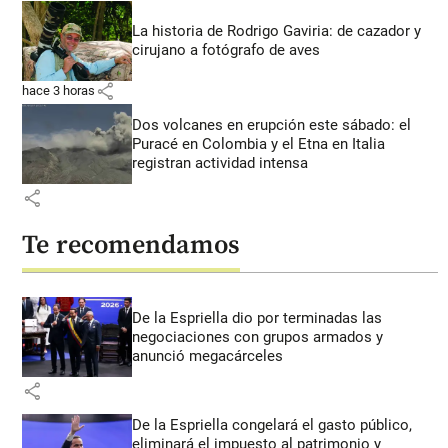
La historia de Rodrigo Gaviria: de cazador y
cirujano a fotógrafo de aves
share
hace 3 horas
Dos volcanes en erupción este sábado: el
Puracé en Colombia y el Etna en Italia
registran actividad intensa
share
Te recomendamos
De la Espriella dio por terminadas las
negociaciones con grupos armados y
anunció megacárceles
share
De la Espriella congelará el gasto público,
eliminará el impuesto al patrimonio y