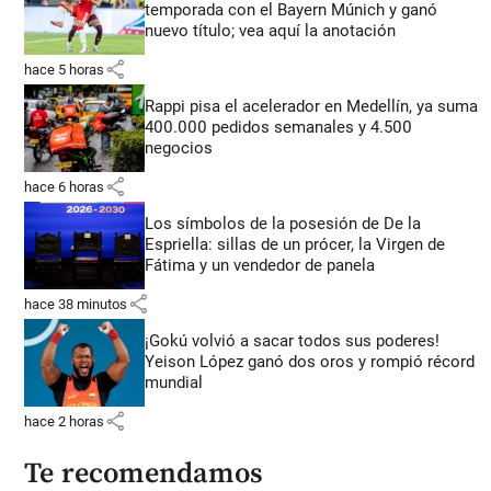
temporada con el Bayern Múnich y ganó
nuevo título; vea aquí la anotación
share
hace 5 horas
Rappi pisa el acelerador en Medellín, ya suma
400.000 pedidos semanales y 4.500
negocios
share
hace 6 horas
Los símbolos de la posesión de De la
Espriella: sillas de un prócer, la Virgen de
Fátima y un vendedor de panela
share
hace 38 minutos
¡Gokú volvió a sacar todos sus poderes!
Yeison López ganó dos oros y rompió récord
mundial
share
hace 2 horas
Te recomendamos