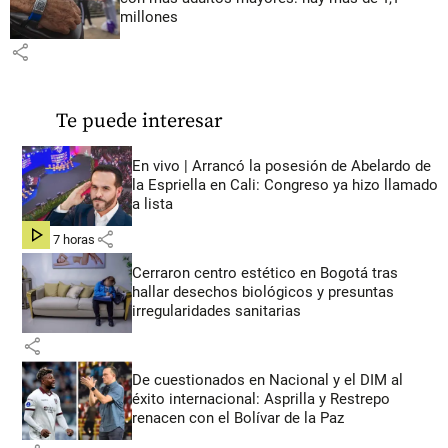
millones
share
Te puede interesar
En vivo | Arrancó la posesión de Abelardo de
la Espriella en Cali: Congreso ya hizo llamado
a lista
share
hace 7 horas
Cerraron centro estético en Bogotá tras
hallar desechos biológicos y presuntas
irregularidades sanitarias
share
De cuestionados en Nacional y el DIM al
éxito internacional: Asprilla y Restrepo
renacen con el Bolívar de la Paz