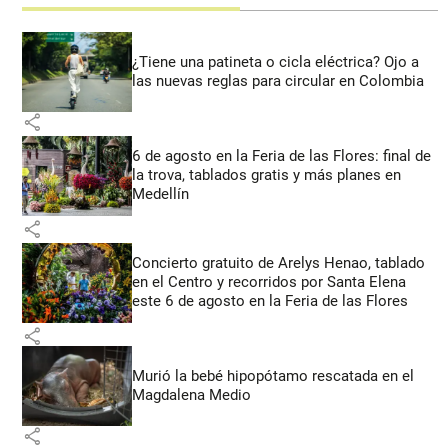
¿Tiene una patineta o cicla eléctrica? Ojo a
las nuevas reglas para circular en Colombia
share
6 de agosto en la Feria de las Flores: final de
la trova, tablados gratis y más planes en
Medellín
share
Concierto gratuito de Arelys Henao, tablado
en el Centro y recorridos por Santa Elena
este 6 de agosto en la Feria de las Flores
share
Murió la bebé hipopótamo rescatada en el
Magdalena Medio
share