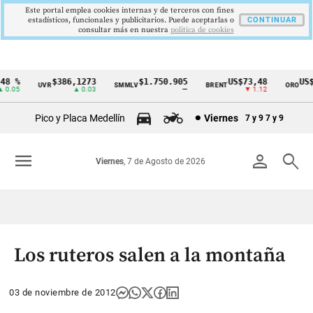
Este portal emplea cookies internas y de terceros con fines
estadísticos, funcionales y publicitarios. Puede aceptarlas o
CONTINUAR
consultar más en nuestra
politica de cookies
8 %
$386,1273
$1.750.905
US$73,48
US$3
UVR
SMMLV
BRENT
ORO
Cintillo
.05
▲ 0.03
—
▼ 1.12
de
Pico y Placa Medellín
Viernes
7 y 9
7 y 9
indicadores
económicos
menu
person
search
Viernes
, 7 de Agosto de 2026
Colombia
Los ruteros salen a la montaña
03 de noviembre de 2012