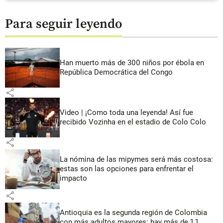
Para seguir leyendo
Han muerto más de 300 niños por ébola en
República Democrática del Congo
share
Video | ¡Como toda una leyenda! Así fue
recibido Vozinha en el estadio de Colo Colo
share
La nómina de las mipymes será más costosa:
estas son las opciones para enfrentar el
impacto
share
Antioquia es la segunda región de Colombia
con más adultos mayores: hay más de 1,1