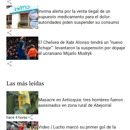
share
Invima alerta por la venta ilegal de un
supuesto medicamento para el dolor:
autoridades piden suspender su consumo
share
El Chelsea de Xabi Alonso tendrá un “nuevo
fichaje”: levantaron la suspensión por dopaje
al ucraniano Mijailo Mudryk
share
Las más leídas
Masacre en Antioquia: tres hombres fueron
asesinados en zona rural de Abejorral
share
hace 4 horas
Video | Lucho marcó su primer gol de la