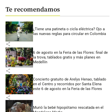
Te recomendamos
¿Tiene una patineta o cicla eléctrica? Ojo a
las nuevas reglas para circular en Colombia
share
6 de agosto en la Feria de las Flores: final de
la trova, tablados gratis y más planes en
Medellín
share
Concierto gratuito de Arelys Henao, tablado
en el Centro y recorridos por Santa Elena
este 6 de agosto en la Feria de las Flores
share
Murió la bebé hipopótamo rescatada en el