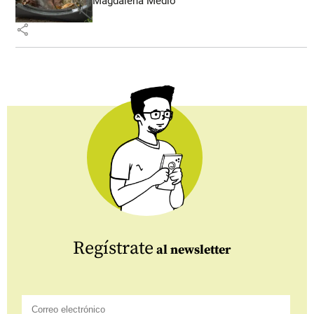
Magdalena Medio
share
Regístrate
al newsletter