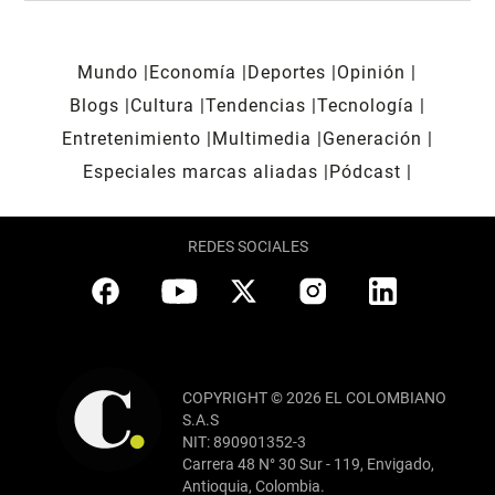
Mundo
Economía
Deportes
Opinión
Blogs
Cultura
Tendencias
Tecnología
Entretenimiento
Multimedia
Generación
Especiales marcas aliadas
Pódcast
REDES SOCIALES
COPYRIGHT © 2026 EL COLOMBIANO
S.A.S
NIT: 890901352-3
Carrera 48 N° 30 Sur - 119, Envigado,
Antioquia, Colombia.