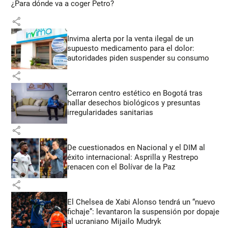
¿Para dónde va a coger Petro?
share
Invima alerta por la venta ilegal de un
supuesto medicamento para el dolor:
autoridades piden suspender su consumo
share
Cerraron centro estético en Bogotá tras
hallar desechos biológicos y presuntas
irregularidades sanitarias
share
De cuestionados en Nacional y el DIM al
éxito internacional: Asprilla y Restrepo
renacen con el Bolívar de la Paz
share
El Chelsea de Xabi Alonso tendrá un “nuevo
fichaje”: levantaron la suspensión por dopaje
al ucraniano Mijailo Mudryk