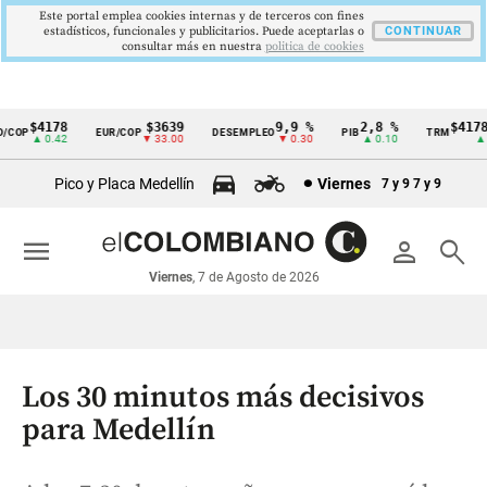
Este portal emplea cookies internas y de terceros con fines
estadísticos, funcionales y publicitarios. Puede aceptarlas o
CONTINUAR
consultar más en nuestra
politica de cookies
$4178
$3639
9,9 %
2,8 %
$4178,
COP
EUR/COP
DESEMPLEO
PIB
TRM
Cintillo
▲ 0.42
▼ 33.00
▼ 0.30
▲ 0.10
▲ 0.
de
Pico y Placa Medellín
Viernes
7 y 9
7 y 9
indicadores
económicos
menu
person
search
Colombia
Viernes
, 7 de Agosto de 2026
Los 30 minutos más decisivos
para Medellín