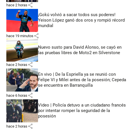
share
hace 2 horas
¡Gokú volvió a sacar todos sus poderes!
Yeison López ganó dos oros y rompió récord
mundial
share
hace 19 minutos
Nuevo susto para David Alonso, se cayó en
las pruebas libres de Moto2 en Silverstone
share
hace 2 horas
En vivo | De la Espriella ya se reunió con
Felipe VI y Milei antes de la posesión; Cepeda
se encuentra en Barranquilla
share
hace 6 horas
Video | Policía detuvo a un ciudadano francés
por intentar romper la seguridad de la
posesión
share
hace 2 horas